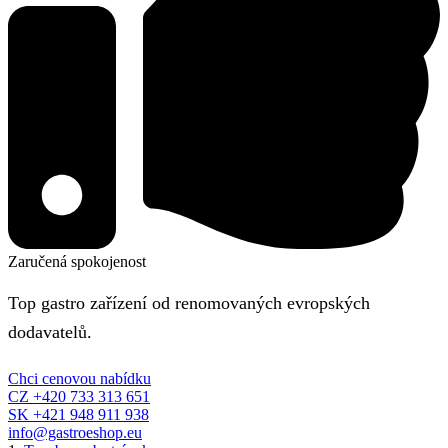
Zaručená spokojenost
Top gastro zařízení od renomovaných evropských
dodavatelů.
Chci cenovou nabídku
CZ +420 733 313 651
SK +421 948 911 938
info@gastroeshop.eu