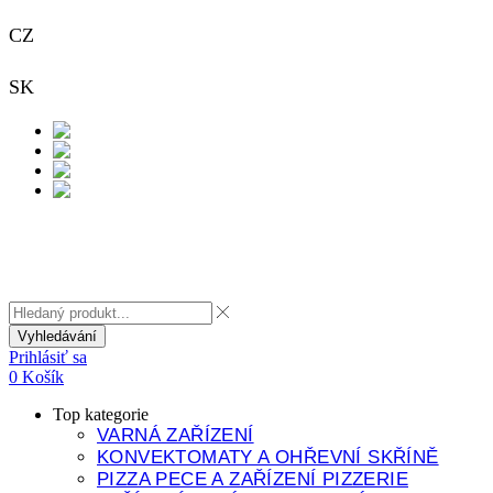
CZ
+420 733 313 651
SK
+421 948 911 938
Kontakt
Vyhledávání
Prihlásiť sa
0
Košík
Top kategorie
VARNÁ ZAŘÍZENÍ
KONVEKTOMATY A OHŘEVNÍ SKŘÍNĚ
PIZZA PECE A ZAŘÍZENÍ PIZZERIE