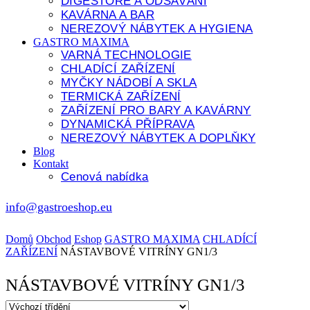
DIGESTOŘE A ODSÁVÁNÍ
KAVÁRNA A BAR
NEREZOVÝ NÁBYTEK A HYGIENA
GASTRO MAXIMA
VARNÁ TECHNOLOGIE
CHLADÍCÍ ZAŘÍZENÍ
MYČKY NÁDOBÍ A SKLA
TERMICKÁ ZAŘÍZENÍ
ZAŘÍZENÍ PRO BARY A KAVÁRNY
DYNAMICKÁ PŘÍPRAVA
NEREZOVÝ NÁBYTEK A DOPLŇKY
Blog
Kontakt
Cenová nabídka
info@gastroeshop.eu
Domů
Obchod
Eshop
GASTRO MAXIMA
CHLADÍCÍ
ZAŘÍZENÍ
NÁSTAVBOVÉ VITRÍNY GN1/3
NÁSTAVBOVÉ VITRÍNY GN1/3