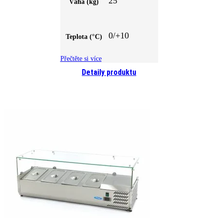
25
Váha (kg)
0/+10
Teplota (°C)
Přečtěte si více
Detaily produktu