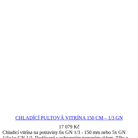
CHLADÍCÍ PULTOVÁ VITRÍNA 150 CM – 1/3 GN
17 079
Kč
Chladicí vitrína na potraviny 6x GN 1/3 - 150 mm nebo 5x GN
1/3+1x GN 1/2. Dodávané s ochranným tvrzeným sklem. Tělo z