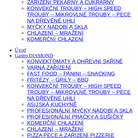
ZAŘÍZENÍ PEKÁRNY A CUKRÁRNY
KONVEKČNÍ TROUBY – HIGH SPEED
TROUBY – MIKROVLNÉ TROUBY – PECE
NA DŘEVĚNÉ UHLÍ
MYČKY NÁDOBÍ A SKLA
CHLAZENÍ – MRAŽENÍ
KOMERČNÍ CHLAZENÍ
Úvod
Gastro DIAMOND
KONVEKTOMATY A OHŘEVNÍ SKŘÍNĚ
VARNÁ ZAŘÍZENÍ
FAST FOOD – PANINI – SNACKING
FRITÉZY – GRILY – BBQ
KONVEKČNÍ TROUBY – HIGH SPEED
TROUBY – MIKROVLNÉ TROUBY – PECE
NA DŘEVĚNÉ UHLÍ
ASIJSKÁ KUCHYNĚ
PROFESIONÁLNÍ MYČKY NÁDOBÍ A SKLA
PROFESIONÁLNÍ PRAČKY A SUŠIČKY
KOMERČNÍ CHLAZENÍ
CHLAZENÍ – MRAŽENÍ
PIZZA PECE A ZAŘÍZENÍ PIZZERIE