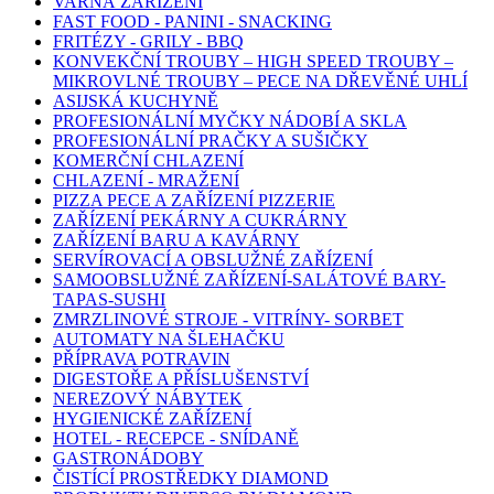
VARNÁ ZAŘÍZENÍ
FAST FOOD - PANINI - SNACKING
FRITÉZY - GRILY - BBQ
KONVEKČNÍ TROUBY – HIGH SPEED TROUBY –
MIKROVLNÉ TROUBY – PECE NA DŘEVĚNÉ UHLÍ
ASIJSKÁ KUCHYNĚ
PROFESIONÁLNÍ MYČKY NÁDOBÍ A SKLA
PROFESIONÁLNÍ PRAČKY A SUŠIČKY
KOMERČNÍ CHLAZENÍ
CHLAZENÍ - MRAŽENÍ
PIZZA PECE A ZAŘÍZENÍ PIZZERIE
ZAŘÍZENÍ PEKÁRNY A CUKRÁRNY
ZAŘÍZENÍ BARU A KAVÁRNY
SERVÍROVACÍ A OBSLUŽNÉ ZAŘÍZENÍ
SAMOOBSLUŽNÉ ZAŘÍZENÍ-SALÁTOVÉ BARY-
TAPAS-SUSHI
ZMRZLINOVÉ STROJE - VITRÍNY- SORBET
AUTOMATY NA ŠLEHAČKU
PŘÍPRAVA POTRAVIN
DIGESTOŘE A PŘÍSLUŠENSTVÍ
NEREZOVÝ NÁBYTEK
HYGIENICKÉ ZAŘÍZENÍ
HOTEL - RECEPCE - SNÍDANĚ
GASTRONÁDOBY
ČISTÍCÍ PROSTŘEDKY DIAMOND