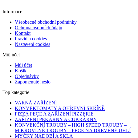
Informace
Všeobecné obchodní podmínky
Ochrana osobních údajů
Kontakt
Pravidla cookies
Nastavení cookies
Můj účet
Můj účet
Košik
Objednávky
Zapomenuté heslo
Top kategorie
VARNÁ ZAŘÍZENÍ
KONVEKTOMATY A OHŘEVNÍ SKŘÍNĚ
PIZZA PECE A ZAŘÍZENÍ PIZZERIE
ZAŘÍZENÍ PEKÁRNY A CUKRÁRNY
KONVEKČNÍ TROUBY – HIGH SPEED TROUBY –
MIKROVLNÉ TROUBY – PECE NA DŘEVĚNÉ UHLÍ
MYČKY NÁDOBÍ A SKLA