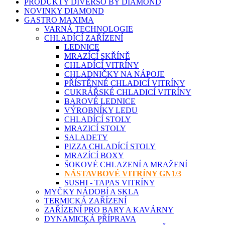
PRODUKTY DIVERSO BY DIAMOND
NOVINKY DIAMOND
GASTRO MAXIMA
VARNÁ TECHNOLOGIE
CHLADÍCÍ ZAŘÍZENÍ
LEDNICE
MRAZÍCÍ SKŘÍNĚ
CHLADÍCÍ VITRÍNY
CHLADNIČKY NA NÁPOJE
PŘÍSTĚNNÉ CHLADICÍ VITRÍNY
CUKRÁŘSKÉ CHLADICÍ VITRÍNY
BAROVÉ LEDNICE
VÝROBNÍKY LEDU
CHLADÍCÍ STOLY
MRAZICÍ STOLY
SALADETY
PIZZA CHLADÍCÍ STOLY
MRAZÍCÍ BOXY
ŠOKOVÉ CHLAZENÍ A MRAŽENÍ
NÁSTAVBOVÉ VITRÍNY GN1/3
SUSHI - TAPAS VITRÍNY
MYČKY NÁDOBÍ A SKLA
TERMICKÁ ZAŘÍZENÍ
ZAŘÍZENÍ PRO BARY A KAVÁRNY
DYNAMICKÁ PŘÍPRAVA