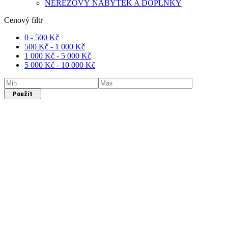
NEREZOVÝ NÁBYTEK A DOPLŇKY
Cenový filtr
0 -
500
Kč
500
Kč
-
1 000
Kč
1 000
Kč
-
5 000
Kč
5 000
Kč
-
10 000
Kč
Použít