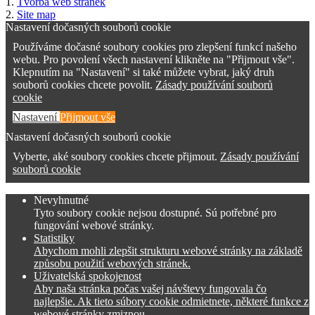
1.
Tvorba web stránek
2.
Site map
Nastavení dočasných souborů cookie
Používáme dočasné soubory cookies pro zlepšení funkcí našeho
webu. Pro povolení všech nastavení klikněte na "Přijmout vše".
Klepnutím na "Nastavení" si také můžete vybrat, jaký druh
souborů cookies chcete povolit.
Zásady používání souborů
cookie
Nastavení
Přijmout vše
Nastavení dočasných souborů cookie
Vyberte, aké soubory cookies chcete přijmout.
Zásady používání
souborů cookie
Nevyhnutné
Tyto soubory cookie nejsou dostupné. Sú potřebné pro
fungování webové stránky.
Statistiky
Abychom mohli zlepšit strukturu webové stránky na základě
způsobu použití webových stránek.
Uživatelská spokojenost
Aby naša stránka počas vašej návštevy fungovala čo
najlepšie. Ak tieto súbory cookie odmietnete, některé funkce z
webové stránky zmiznou.