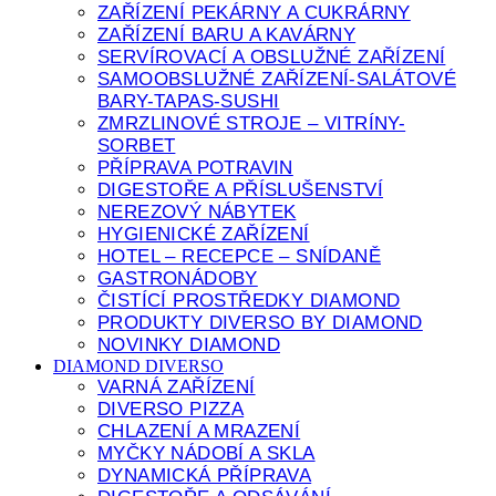
ZAŘÍZENÍ PEKÁRNY A CUKRÁRNY
ZAŘÍZENÍ BARU A KAVÁRNY
SERVÍROVACÍ A OBSLUŽNÉ ZAŘÍZENÍ
SAMOOBSLUŽNÉ ZAŘÍZENÍ-SALÁTOVÉ
BARY-TAPAS-SUSHI
ZMRZLINOVÉ STROJE – VITRÍNY-
SORBET
PŘÍPRAVA POTRAVIN
DIGESTOŘE A PŘÍSLUŠENSTVÍ
NEREZOVÝ NÁBYTEK
HYGIENICKÉ ZAŘÍZENÍ
HOTEL – RECEPCE – SNÍDANĚ
GASTRONÁDOBY
ČISTÍCÍ PROSTŘEDKY DIAMOND
PRODUKTY DIVERSO BY DIAMOND
NOVINKY DIAMOND
DIAMOND DIVERSO
VARNÁ ZAŘÍZENÍ
DIVERSO PIZZA
CHLAZENÍ A MRAZENÍ
MYČKY NÁDOBÍ A SKLA
DYNAMICKÁ PŘÍPRAVA