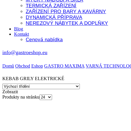
TERMICKÁ ZAŘÍZENÍ
ZAŘÍZENÍ PRO BARY A KAVÁRNY
DYNAMICKÁ PŘÍPRAVA
NEREZOVÝ NÁBYTEK A DOPLŇKY
Blog
Kontakt
Cenová nabídka
info@gastroeshop.eu
Domů
Obchod
Eshop
GASTRO MAXIMA
VARNÁ TECHNOLO
KEBAB GRILY ELEKTRICKÉ
Zobrazit
Produkty na stránku