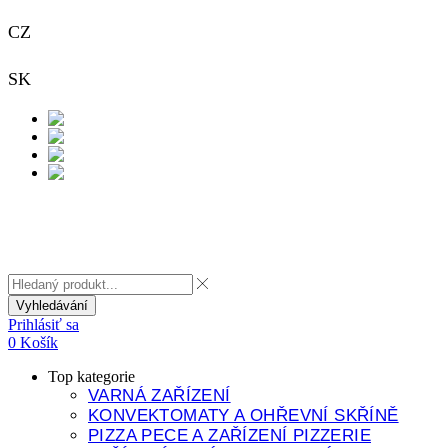
CZ
+420 733 313 651
SK
+421 948 911 938
Kontakt
Vyhledávání
Prihlásiť sa
0
Košík
Top kategorie
VARNÁ ZAŘÍZENÍ
KONVEKTOMATY A OHŘEVNÍ SKŘÍNĚ
PIZZA PECE A ZAŘÍZENÍ PIZZERIE