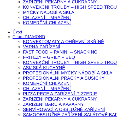
ZAŘÍZENÍ PEKÁRNY A CUKRÁRNY
KONVEKČNÍ TROUBY – HIGH SPEED TROU
MYČKY NÁDOBÍ A SKLA
CHLAZENÍ – MRAŽENÍ
KOMERČNÍ CHLAZENÍ
Úvod
Gastro DIAMOND
KONVEKTOMATY A OHŘEVNÍ SKŘÍNĚ
VARNÁ ZAŘÍZENÍ
FAST FOOD – PANINI – SNACKING
FRITÉZY – GRILY – BBQ
KONVEKČNÍ TROUBY – HIGH SPEED TROU
ASIJSKÁ KUCHYNĚ
PROFESIONÁLNÍ MYČKY NÁDOBÍ A SKLA
PROFESIONÁLNÍ PRAČKY A SUŠIČKY
KOMERČNÍ CHLAZENÍ
CHLAZENÍ – MRAŽENÍ
PIZZA PECE A ZAŘÍZENÍ PIZZERIE
ZAŘÍZENÍ PEKÁRNY A CUKRÁRNY
ZAŘÍZENÍ BARU A KAVÁRNY
SERVÍROVACÍ A OBSLUŽNÉ ZAŘÍZENÍ
SAMOOBSLUŽNÉ ZAŘÍZENÍ-SALÁTOVÉ BAR