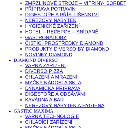
ZMRZLINOVÉ STROJE – VITRÍNY- SORBET
PŘÍPRAVA POTRAVIN
DIGESTOŘE A PŘÍSLUŠENSTVÍ
NEREZOVÝ NÁBYTEK
HYGIENICKÉ ZAŘÍZENÍ
HOTEL – RECEPCE – SNÍDANĚ
GASTRONÁDOBY
ČISTÍCÍ PROSTŘEDKY DIAMOND
PRODUKTY DIVERSO BY DIAMOND
NOVINKY DIAMOND
DIAMOND DIVERSO
VARNÁ ZAŘÍZENÍ
DIVERSO PIZZA
CHLAZENÍ A MRAZENÍ
MYČKY NÁDOBÍ A SKLA
DYNAMICKÁ PŘÍPRAVA
DIGESTOŘE A ODSÁVÁNÍ
KAVÁRNA A BAR
NEREZOVÝ NÁBYTEK A HYGIENA
GASTRO MAXIMA
VARNÁ TECHNOLOGIE
CHLADÍCÍ ZAŘÍZENÍ
MYČKY NÁDOBÍ A SKLA