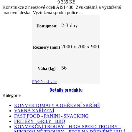
9 335
Kč
Konstrukce z nerezové oceli AISI 430. Zvukotěsná a vyztužená
pracovní deska. Vyztužená spodní police
2-3 dny
Dostupnost
2000 x 700 x 900
Rozměry (mm)
56
Váha (kg)
Přečtěte si více
Detaily produktu
Kategorie
KONVEKTOMATY A OHŘEVNÍ SKŘÍNĚ
VARNÁ ZAŘÍZENÍ
FAST FOOD - PANINI - SNACKING
FRITÉZY - GRILY - BBQ
KONVEKČNÍ TROUBY – HIGH SPEED TROUBY –
MIKROVLNÉ TROUBY – PECE NA DŘEVĚNÉ UHLÍ