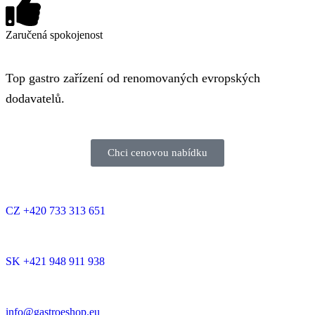
Zaručená spokojenost
Top gastro zařízení od renomovaných evropských
dodavatelů.
Chci cenovou nabídku
CZ +420 733 313 651
SK +421 948 911 938
info@gastroeshop.eu