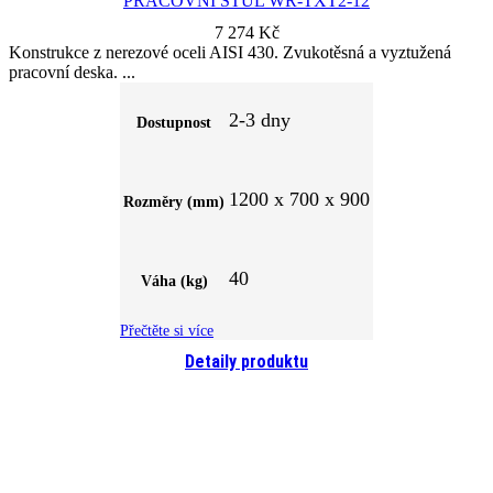
PRACOVNÍ STŮL WR-TXT2-12
7 274
Kč
Konstrukce z nerezové oceli AISI 430. Zvukotěsná a vyztužená
pracovní deska.
2-3 dny
Dostupnost
1200 x 700 x 900
Rozměry (mm)
40
Váha (kg)
Přečtěte si více
Detaily produktu