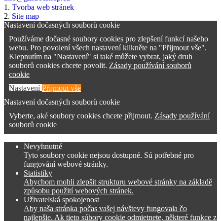
1.
Tvorba web stránek
2.
Site map
Nastavení dočasných souborů cookie
Používáme dočasné soubory cookies pro zlepšení funkcí našeho
webu. Pro povolení všech nastavení klikněte na "Přijmout vše".
Klepnutím na "Nastavení" si také můžete vybrat, jaký druh
souborů cookies chcete povolit.
Zásady používání souborů
cookie
Nastavení
Přijmout vše
Nastavení dočasných souborů cookie
Vyberte, aké soubory cookies chcete přijmout.
Zásady používání
souborů cookie
Nevyhnutné
Tyto soubory cookie nejsou dostupné. Sú potřebné pro
fungování webové stránky.
Statistiky
Abychom mohli zlepšit strukturu webové stránky na základě
způsobu použití webových stránek.
Uživatelská spokojenost
Aby naša stránka počas vašej návštevy fungovala čo
najlepšie. Ak tieto súbory cookie odmietnete, některé funkce z