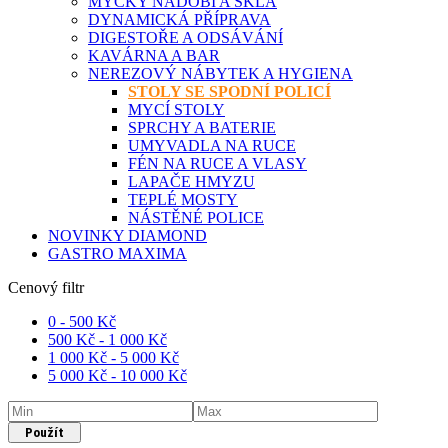
MYČKY NÁDOBÍ A SKLA
DYNAMICKÁ PŘÍPRAVA
DIGESTOŘE A ODSÁVÁNÍ
KAVÁRNA A BAR
NEREZOVÝ NÁBYTEK A HYGIENA
STOLY SE SPODNÍ POLICÍ
MYCÍ STOLY
SPRCHY A BATERIE
UMYVADLA NA RUCE
FÉN NA RUCE A VLASY
LAPAČE HMYZU
TEPLÉ MOSTY
NÁSTĚNÉ POLICE
NOVINKY DIAMOND
GASTRO MAXIMA
Cenový filtr
0 -
500
Kč
500
Kč
-
1 000
Kč
1 000
Kč
-
5 000
Kč
5 000
Kč
-
10 000
Kč
Použít