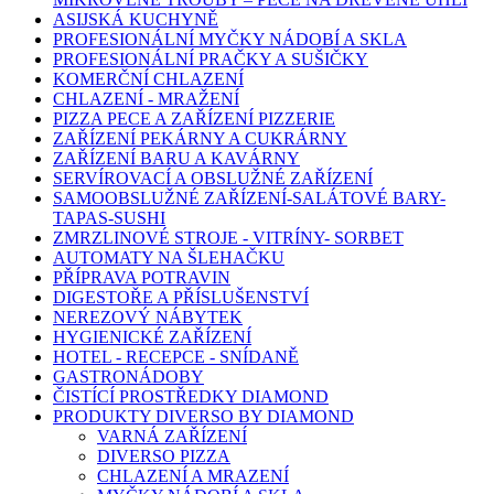
ASIJSKÁ KUCHYNĚ
PROFESIONÁLNÍ MYČKY NÁDOBÍ A SKLA
PROFESIONÁLNÍ PRAČKY A SUŠIČKY
KOMERČNÍ CHLAZENÍ
CHLAZENÍ - MRAŽENÍ
PIZZA PECE A ZAŘÍZENÍ PIZZERIE
ZAŘÍZENÍ PEKÁRNY A CUKRÁRNY
ZAŘÍZENÍ BARU A KAVÁRNY
SERVÍROVACÍ A OBSLUŽNÉ ZAŘÍZENÍ
SAMOOBSLUŽNÉ ZAŘÍZENÍ-SALÁTOVÉ BARY-
TAPAS-SUSHI
ZMRZLINOVÉ STROJE - VITRÍNY- SORBET
AUTOMATY NA ŠLEHAČKU
PŘÍPRAVA POTRAVIN
DIGESTOŘE A PŘÍSLUŠENSTVÍ
NEREZOVÝ NÁBYTEK
HYGIENICKÉ ZAŘÍZENÍ
HOTEL - RECEPCE - SNÍDANĚ
GASTRONÁDOBY
ČISTÍCÍ PROSTŘEDKY DIAMOND
PRODUKTY DIVERSO BY DIAMOND
VARNÁ ZAŘÍZENÍ
DIVERSO PIZZA
CHLAZENÍ A MRAZENÍ