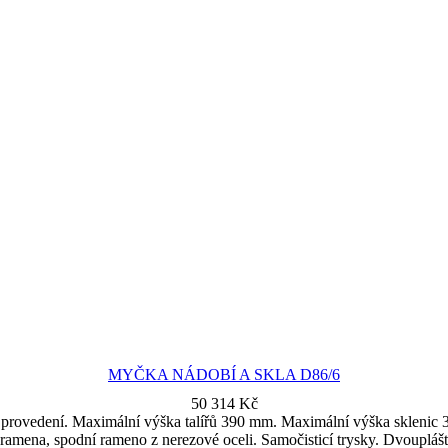
MYČKA NÁDOBÍ A SKLA D86/6
50 314
Kč
 provedení. Maximální výška talířů 390 mm. Maximální výška sklenic 
vá ramena, spodní rameno z nerezové oceli. Samočisticí trysky. Dvoupl