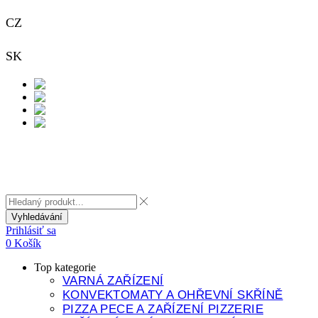
CZ
+420 733 313 651
SK
+421 948 911 938
Kontakt
Vyhledávání
Prihlásiť sa
0
Košík
Top kategorie
VARNÁ ZAŘÍZENÍ
KONVEKTOMATY A OHŘEVNÍ SKŘÍNĚ
PIZZA PECE A ZAŘÍZENÍ PIZZERIE