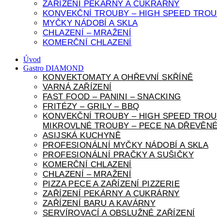
ZAŘÍZENÍ PEKÁRNY A CUKRÁRNY
KONVEKČNÍ TROUBY – HIGH SPEED TROU
MYČKY NÁDOBÍ A SKLA
CHLAZENÍ – MRAŽENÍ
KOMERČNÍ CHLAZENÍ
Úvod
Gastro DIAMOND
KONVEKTOMATY A OHŘEVNÍ SKŘÍNĚ
VARNÁ ZAŘÍZENÍ
FAST FOOD – PANINI – SNACKING
FRITÉZY – GRILY – BBQ
KONVEKČNÍ TROUBY – HIGH SPEED TROU
MIKROVLNÉ TROUBY – PECE NA DŘEVĚNÉ
ASIJSKÁ KUCHYNĚ
PROFESIONÁLNÍ MYČKY NÁDOBÍ A SKLA
PROFESIONÁLNÍ PRAČKY A SUŠIČKY
KOMERČNÍ CHLAZENÍ
CHLAZENÍ – MRAŽENÍ
PIZZA PECE A ZAŘÍZENÍ PIZZERIE
ZAŘÍZENÍ PEKÁRNY A CUKRÁRNY
ZAŘÍZENÍ BARU A KAVÁRNY
SERVÍROVACÍ A OBSLUŽNÉ ZAŘÍZENÍ