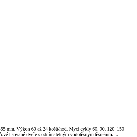
355 mm. Výkon 60 až 24 košů/hod. Mycí cykly 60, 90, 120, 150
ášťové lisované dveře s odnímatelným vodotěsným těsněním.