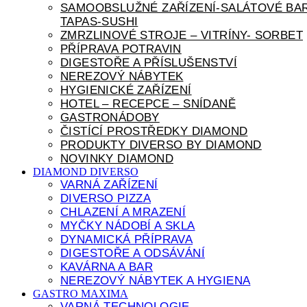
SAMOOBSLUŽNÉ ZAŘÍZENÍ-SALÁTOVÉ BAR
TAPAS-SUSHI
ZMRZLINOVÉ STROJE – VITRÍNY- SORBET
PŘÍPRAVA POTRAVIN
DIGESTOŘE A PŘÍSLUŠENSTVÍ
NEREZOVÝ NÁBYTEK
HYGIENICKÉ ZAŘÍZENÍ
HOTEL – RECEPCE – SNÍDANĚ
GASTRONÁDOBY
ČISTÍCÍ PROSTŘEDKY DIAMOND
PRODUKTY DIVERSO BY DIAMOND
NOVINKY DIAMOND
DIAMOND DIVERSO
VARNÁ ZAŘÍZENÍ
DIVERSO PIZZA
CHLAZENÍ A MRAZENÍ
MYČKY NÁDOBÍ A SKLA
DYNAMICKÁ PŘÍPRAVA
DIGESTOŘE A ODSÁVÁNÍ
KAVÁRNA A BAR
NEREZOVÝ NÁBYTEK A HYGIENA
GASTRO MAXIMA
VARNÁ TECHNOLOGIE