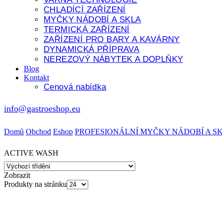
CHLADÍCÍ ZAŘÍZENÍ
MYČKY NÁDOBÍ A SKLA
TERMICKÁ ZAŘÍZENÍ
ZAŘÍZENÍ PRO BARY A KAVÁRNY
DYNAMICKÁ PŘÍPRAVA
NEREZOVÝ NÁBYTEK A DOPLŇKY
Blog
Kontakt
Cenová nabídka
info@gastroeshop.eu
Domů
Obchod
Eshop
PROFESIONÁLNÍ MYČKY NÁDOBÍ A S
ACTIVE WASH
Zobrazit
Produkty na stránku