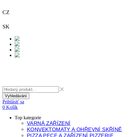
CZ
+420 733 313 651
SK
+421 948 911 938
Kontakt
Vyhledávání
Prihlásiť sa
0
Košík
Top kategorie
VARNÁ ZAŘÍZENÍ
KONVEKTOMATY A OHŘEVNÍ SKŘÍNĚ
PIZZA PECE A ZAŘÍZENÍ PIZZERIE