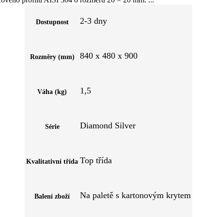
2-3 dny
Dostupnost
840 x 480 x 900
Rozměry (mm)
1,5
Váha (kg)
Diamond Silver
Série
Top třída
Kvalitativní třída
Na paletě s kartonovým krytem
Balení zboží