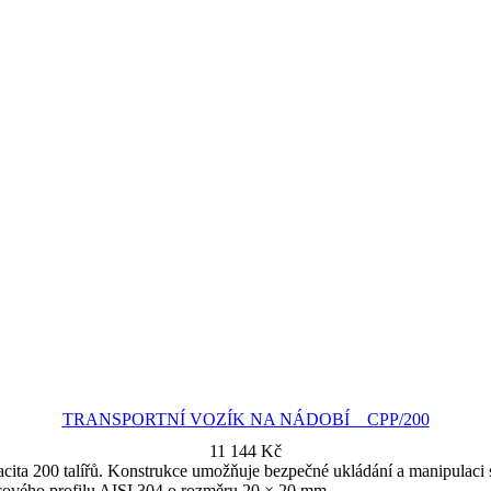
TRANSPORTNÍ VOZÍK NA NÁDOBÍ CPP/200
11 144
Kč
cita 200 talířů. Konstrukce umožňuje bezpečné ukládání a manipulaci s
rcového profilu AISI 304 o rozměru 20 × 20 mm.