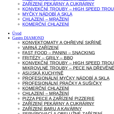
ZAŘÍZENÍ PEKÁRNY A CUKRÁRNY
KONVEKČNÍ TROUBY – HIGH SPEED TROU
MYČKY NÁDOBÍ A SKLA
CHLAZENÍ – MRAŽENÍ
KOMERČNÍ CHLAZENÍ
Úvod
Gastro DIAMOND
KONVEKTOMATY A OHŘEVNÍ SKŘÍNĚ
VARNÁ ZAŘÍZENÍ
FAST FOOD – PANINI – SNACKING
FRITÉZY – GRILY – BBQ
KONVEKČNÍ TROUBY – HIGH SPEED TROU
MIKROVLNÉ TROUBY – PECE NA DŘEVĚNÉ
ASIJSKÁ KUCHYNĚ
PROFESIONÁLNÍ MYČKY NÁDOBÍ A SKLA
PROFESIONÁLNÍ PRAČKY A SUŠIČKY
KOMERČNÍ CHLAZENÍ
CHLAZENÍ – MRAŽENÍ
PIZZA PECE A ZAŘÍZENÍ PIZZERIE
ZAŘÍZENÍ PEKÁRNY A CUKRÁRNY
ZAŘÍZENÍ BARU A KAVÁRNY
SERVÍROVACÍ A OBSLUŽNÉ ZAŘÍZENÍ