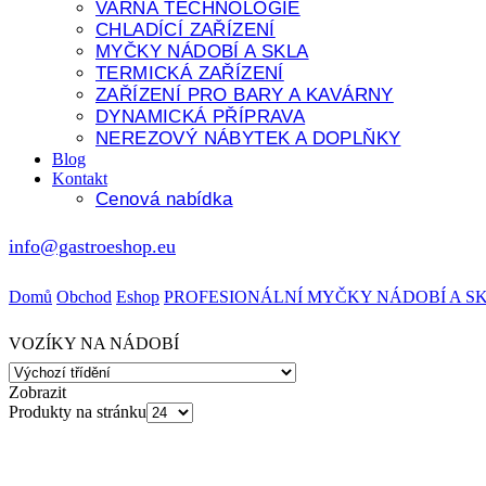
VARNÁ TECHNOLOGIE
CHLADÍCÍ ZAŘÍZENÍ
MYČKY NÁDOBÍ A SKLA
TERMICKÁ ZAŘÍZENÍ
ZAŘÍZENÍ PRO BARY A KAVÁRNY
DYNAMICKÁ PŘÍPRAVA
NEREZOVÝ NÁBYTEK A DOPLŇKY
Blog
Kontakt
Cenová nabídka
info@gastroeshop.eu
Domů
Obchod
Eshop
PROFESIONÁLNÍ MYČKY NÁDOBÍ A S
VOZÍKY NA NÁDOBÍ
Zobrazit
Produkty na stránku