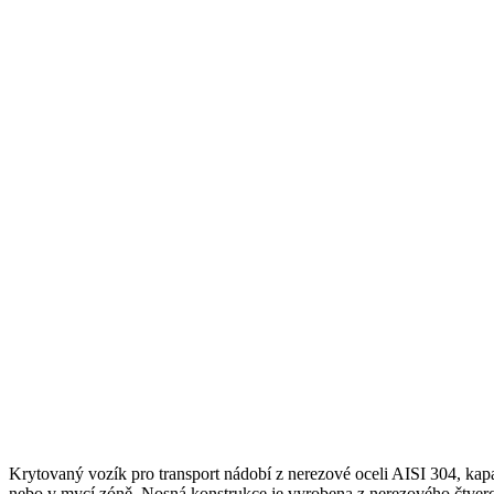
Krytovaný vozík pro transport nádobí z nerezové oceli AISI 304, kapa
nebo v mycí zóně. Nosná konstrukce je vyrobena z nerezového čtve