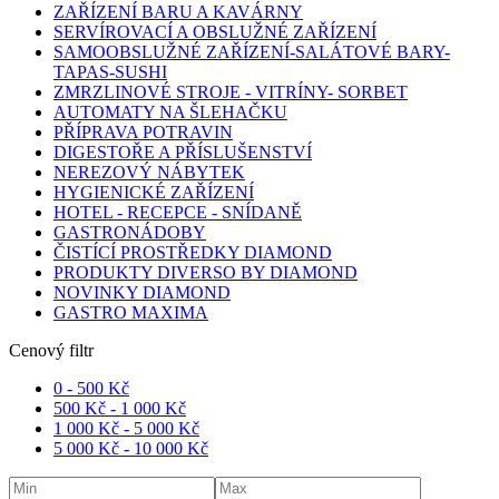
ZAŘÍZENÍ BARU A KAVÁRNY
SERVÍROVACÍ A OBSLUŽNÉ ZAŘÍZENÍ
SAMOOBSLUŽNÉ ZAŘÍZENÍ-SALÁTOVÉ BARY-
TAPAS-SUSHI
ZMRZLINOVÉ STROJE - VITRÍNY- SORBET
AUTOMATY NA ŠLEHAČKU
PŘÍPRAVA POTRAVIN
DIGESTOŘE A PŘÍSLUŠENSTVÍ
NEREZOVÝ NÁBYTEK
HYGIENICKÉ ZAŘÍZENÍ
HOTEL - RECEPCE - SNÍDANĚ
GASTRONÁDOBY
ČISTÍCÍ PROSTŘEDKY DIAMOND
PRODUKTY DIVERSO BY DIAMOND
NOVINKY DIAMOND
GASTRO MAXIMA
Cenový filtr
0 -
500
Kč
500
Kč
-
1 000
Kč
1 000
Kč
-
5 000
Kč
5 000
Kč
-
10 000
Kč