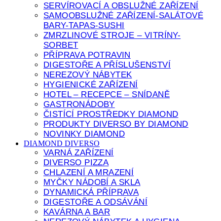
SERVÍROVACÍ A OBSLUŽNÉ ZAŘÍZENÍ
SAMOOBSLUŽNÉ ZAŘÍZENÍ-SALÁTOVÉ
BARY-TAPAS-SUSHI
ZMRZLINOVÉ STROJE – VITRÍNY-
SORBET
PŘÍPRAVA POTRAVIN
DIGESTOŘE A PŘÍSLUŠENSTVÍ
NEREZOVÝ NÁBYTEK
HYGIENICKÉ ZAŘÍZENÍ
HOTEL – RECEPCE – SNÍDANĚ
GASTRONÁDOBY
ČISTÍCÍ PROSTŘEDKY DIAMOND
PRODUKTY DIVERSO BY DIAMOND
NOVINKY DIAMOND
DIAMOND DIVERSO
VARNÁ ZAŘÍZENÍ
DIVERSO PIZZA
CHLAZENÍ A MRAZENÍ
MYČKY NÁDOBÍ A SKLA
DYNAMICKÁ PŘÍPRAVA
DIGESTOŘE A ODSÁVÁNÍ
KAVÁRNA A BAR