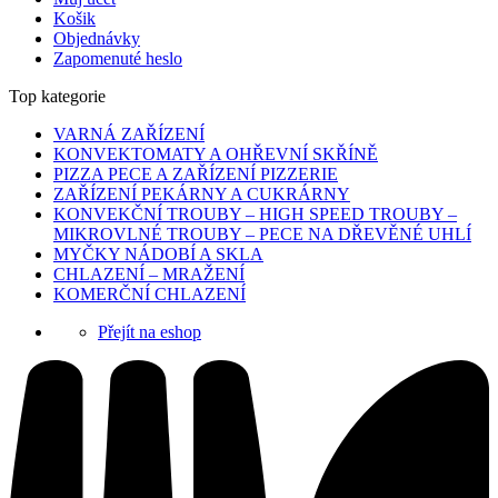
Košik
Objednávky
Zapomenuté heslo
Top kategorie
VARNÁ ZAŘÍZENÍ
KONVEKTOMATY A OHŘEVNÍ SKŘÍNĚ
PIZZA PECE A ZAŘÍZENÍ PIZZERIE
ZAŘÍZENÍ PEKÁRNY A CUKRÁRNY
KONVEKČNÍ TROUBY – HIGH SPEED TROUBY –
MIKROVLNÉ TROUBY – PECE NA DŘEVĚNÉ UHLÍ
MYČKY NÁDOBÍ A SKLA
CHLAZENÍ – MRAŽENÍ
KOMERČNÍ CHLAZENÍ
Přejít na eshop