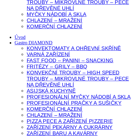
TROUBY – MIKROVLNÉ TROUBY – PECE
NA DŘEVĚNÉ UHLÍ
MYČKY NÁDOBÍ A SKLA
CHLAZENÍ – MRAŽENÍ
KOMERČNÍ CHLAZENÍ
Úvod
Gastro DIAMOND
KONVEKTOMATY A OHŘEVNÍ SKŘÍNĚ
VARNÁ ZAŘÍZENÍ
FAST FOOD – PANINI – SNACKING
FRITÉZY – GRILY – BBQ
KONVEKČNÍ TROUBY – HIGH SPEED
TROUBY – MIKROVLNÉ TROUBY – PECE
NA DŘEVĚNÉ UHLÍ
ASIJSKÁ KUCHYNĚ
PROFESIONÁLNÍ MYČKY NÁDOBÍ A SKLA
PROFESIONÁLNÍ PRAČKY A SUŠIČKY
KOMERČNÍ CHLAZENÍ
CHLAZENÍ – MRAŽENÍ
PIZZA PECE A ZAŘÍZENÍ PIZZERIE
ZAŘÍZENÍ PEKÁRNY A CUKRÁRNY
ZAŘÍZENÍ BARU A KAVÁRNY