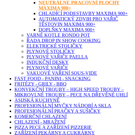
NEUTRÁLNE PRACOVNÍ PLOCHY
MAXIMA 900+
CHLADÍCÍ PODESTAVBY MAXIMA 900+
AUTOMATICKÝ ZDVIH PRO VAŘIČ
TĚSTOVIN MAXIMA 900+
DOPLŇKY MAXIMA 900+
VARNÉ KOTLE RONDO POT
ŘADA DROP IN SHOW COOKING
ELEKTRICKÉ STOLIČKY
PLYNOVÉ STOLIČKY
PLYNOVÉ VAŘIČE PAELLA
INDUKČNÍ DESKY
PLYNOVÉ VAŘIČE
VAKUOVÉ VAŘENÍ SOUS-VIDE
FAST FOOD - PANINI - SNACKING
FRITÉZY - GRILY - BBQ
KONVEKČNÍ TROUBY – HIGH SPEED TROUBY –
MIKROVLNÉ TROUBY – PECE NA DŘEVĚNÉ UHLÍ
ASIJSKÁ KUCHYNĚ
PROFESIONÁLNÍ MYČKY NÁDOBÍ A SKLA
PROFESIONÁLNÍ PRAČKY A SUŠIČKY
KOMERČNÍ CHLAZENÍ
CHLAZENÍ - MRAŽENÍ
PIZZA PECE A ZAŘÍZENÍ PIZZERIE
ZAŘÍZENÍ PEKÁRNY A CUKRÁRNY