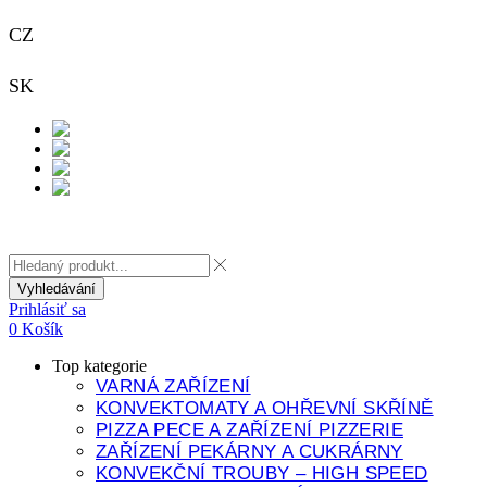
CZ
+420 733 313 651
SK
+421 948 911 938
Kontakt
Vyhledávání
Prihlásiť sa
0
Košík
Top kategorie
VARNÁ ZAŘÍZENÍ
KONVEKTOMATY A OHŘEVNÍ SKŘÍNĚ
PIZZA PECE A ZAŘÍZENÍ PIZZERIE
ZAŘÍZENÍ PEKÁRNY A CUKRÁRNY
KONVEKČNÍ TROUBY – HIGH SPEED