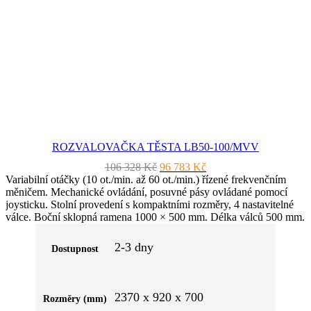
ROZVALOVAČKA TĚSTA LB50-100/MVV
Původní
Aktuální
106 328
Kč
96 783
Kč
cena
cena
Variabilní otáčky (10 ot./min. až 60 ot./min.) řízené frekvenčním
byla:
je:
měničem. Mechanické ovládání, posuvné pásy ovládané pomocí
106
96
joysticku. Stolní provedení s kompaktními rozměry, 4 nastavitelné
328 Kč.
783 Kč.
válce. Boční sklopná ramena 1000 × 500 mm. Délka válců 500 mm.
Nastavení mezery mezi válci 0–36 mm, průměr válců 60 mm.
Rychlost posuvu 35 m/min. Rozměry ve složeném stavu 380 × 920
2-3 dny
Dostupnost
× 1240 mm. Standardní výbava: sběrné nádoby pod pásy, 2 sběrné
koncovky a 2 válce.
2370 x 920 x 700
Rozměry (mm)