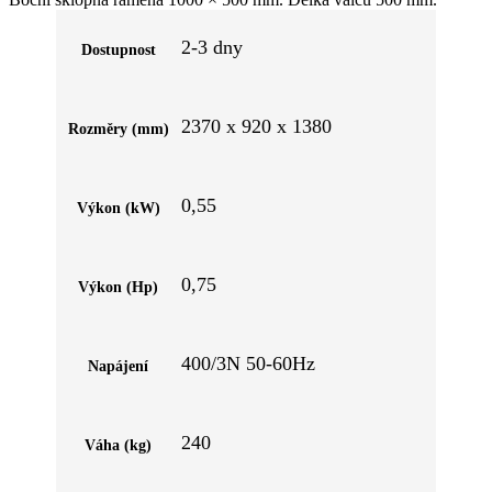
Nastavení mezery mezi válci 0–36 mm, průměr válců 60 mm.
Rychlost posuvu 35 m/min. Rozměry ve složeném stavu 580 × 920
2-3 dny
Dostupnost
× 1940 mm. Standardní výbava: 2 nerezové sběrné koncovky a 2
válce.
2370 x 920 x 1380
Rozměry (mm)
0,55
Výkon (kW)
0,75
Výkon (Hp)
400/3N 50-60Hz
Napájení
240
Váha (kg)