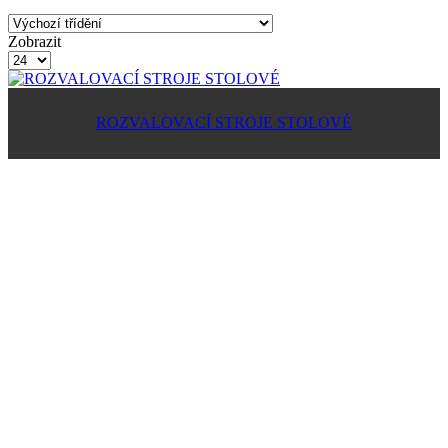
Zobrazit
Produkty
na
stránku
ROZVALOVACÍ STROJE STOLOVÉ