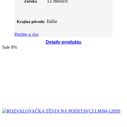
12 měsíců
Záruka
Itálie
Krajina původu
Přečtěte si více
Detaily produktu
Sale
8%