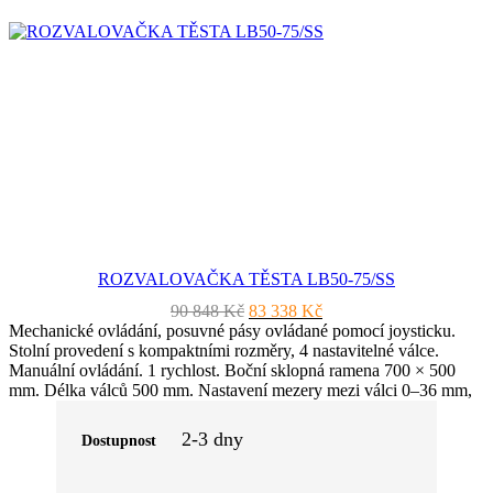
ROZVALOVAČKA TĚSTA LB50-75/SS
Původní
Aktuální
90 848
Kč
83 338
Kč
cena
cena
Mechanické ovládání, posuvné pásy ovládané pomocí joysticku.
byla:
je:
Stolní provedení s kompaktními rozměry, 4 nastavitelné válce.
90
83
Manuální ovládání. 1 rychlost. Boční sklopná ramena 700 × 500
848 Kč.
338 Kč.
mm. Délka válců 500 mm. Nastavení mezery mezi válci 0–36 mm,
průměr válců 60 mm. Rychlost posuvu 35 m/min. Rozměry ve
složeném stavu 380 × 920 × 850 mm. Standardní výbava: 2
2-3 dny
Dostupnost
cukrářské válečky.