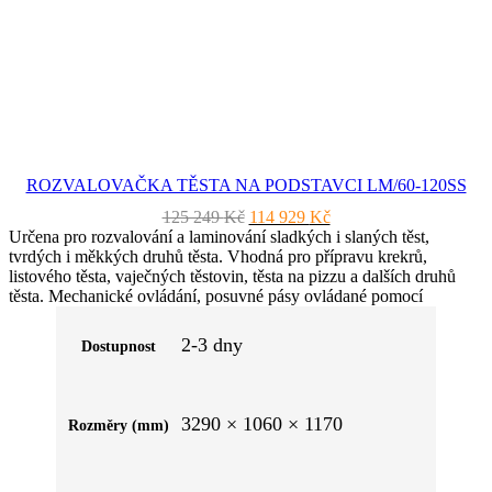
ROZVALOVAČKA TĚSTA NA PODSTAVCI LM/60-120SS
Původní
Aktuální
125 249
Kč
114 929
Kč
cena
cena
Určena pro rozvalování a laminování sladkých i slaných těst,
byla:
je:
tvrdých i měkkých druhů těsta. Vhodná pro přípravu krekrů,
125
114
listového těsta, vaječných těstovin, těsta na pizzu a dalších druhů
249 Kč.
929 Kč.
těsta. Mechanické ovládání, posuvné pásy ovládané pomocí
joysticku. Provedení na podstavci. 4 kolečka, z toho 2 pevná a 2
otočná s brzdou. Manuální ovládání a ovládání pomocí pedálu. 1
2-3 dny
Dostupnost
rychlost. Boční sklopná ramena 1200 × 600 mm. Délka válců 600
mm.
3290 × 1060 × 1170
Rozměry (mm)