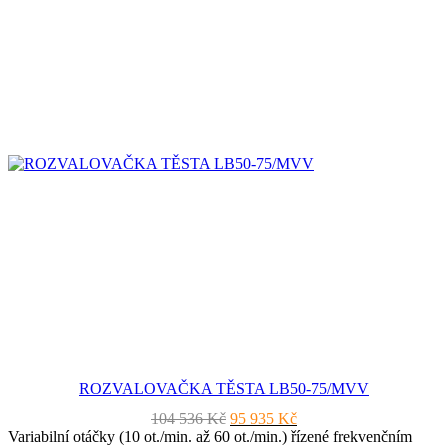
ROZVALOVAČKA TĚSTA LB50-75/MVV
Původní
Aktuální
104 536
Kč
95 935
Kč
cena
cena
Variabilní otáčky (10 ot./min. až 60 ot./min.) řízené frekvenčním