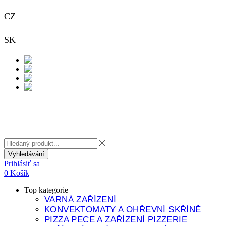
CZ
+420 733 313 651
SK
+421 948 911 938
Kontakt
Vyhledávání
Prihlásiť sa
0
Košík
Top kategorie
VARNÁ ZAŘÍZENÍ
KONVEKTOMATY A OHŘEVNÍ SKŘÍNĚ
PIZZA PECE A ZAŘÍZENÍ PIZZERIE