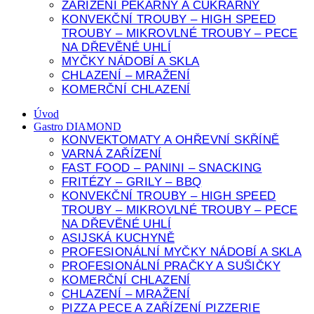
ZAŘÍZENÍ PEKÁRNY A CUKRÁRNY
KONVEKČNÍ TROUBY – HIGH SPEED
TROUBY – MIKROVLNÉ TROUBY – PECE
NA DŘEVĚNÉ UHLÍ
MYČKY NÁDOBÍ A SKLA
CHLAZENÍ – MRAŽENÍ
KOMERČNÍ CHLAZENÍ
Úvod
Gastro DIAMOND
KONVEKTOMATY A OHŘEVNÍ SKŘÍNĚ
VARNÁ ZAŘÍZENÍ
FAST FOOD – PANINI – SNACKING
FRITÉZY – GRILY – BBQ
KONVEKČNÍ TROUBY – HIGH SPEED
TROUBY – MIKROVLNÉ TROUBY – PECE
NA DŘEVĚNÉ UHLÍ
ASIJSKÁ KUCHYNĚ
PROFESIONÁLNÍ MYČKY NÁDOBÍ A SKLA
PROFESIONÁLNÍ PRAČKY A SUŠIČKY
KOMERČNÍ CHLAZENÍ
CHLAZENÍ – MRAŽENÍ
PIZZA PECE A ZAŘÍZENÍ PIZZERIE