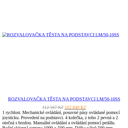
ROZVALOVAČKA TĚSTA NA PODSTAVCI LM/50-10SS
Původní
Aktuální
112 167
Kč
102 840
Kč
cena
cena
1 rychlost. Mechanické ovládání, posuvné pásy ovládané pomocí
byla:
je:
joysticku. Provedení na podstavci. 4 kolečka, z toho 2 pevná a 2
112
102
otočná s brzdou. Manuální ovládání a ovládání pomocí pedálu.
167 Kč.
840 Kč.
Boční sklopná ramena 1000 × 500 mm. Délka válců 500 mm.