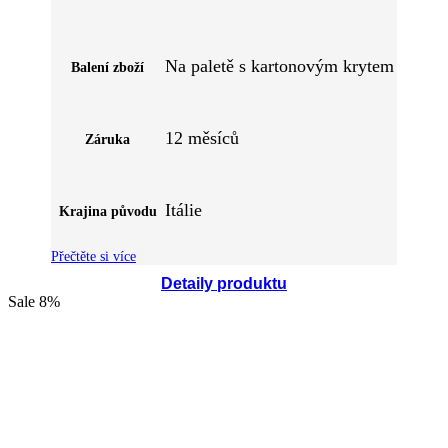
Na paletě s kartonovým krytem
Balení zboží
12 měsíců
Záruka
Itálie
Krajina původu
Přečtěte si více
Detaily produktu
Sale
8%