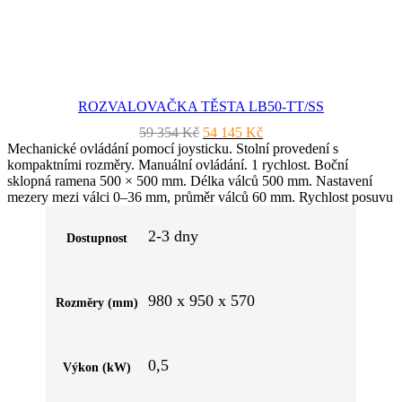
ROZVALOVAČKA TĚSTA LB50-TT/SS
Původní
Aktuální
59 354
Kč
54 145
Kč
cena
cena
Mechanické ovládání pomocí joysticku. Stolní provedení s
byla:
je:
kompaktními rozměry. Manuální ovládání. 1 rychlost. Boční
59
54
sklopná ramena 500 × 500 mm. Délka válců 500 mm. Nastavení
354 Kč.
145 Kč.
mezery mezi válci 0–36 mm, průměr válců 60 mm. Rychlost posuvu
35 m/min. Boční sklopná ramena z materiálu vhodného pro styk s
potravinami zajišťují plynulý posuv těsta.
2-3 dny
Dostupnost
980 x 950 x 570
Rozměry (mm)
0,5
Výkon (kW)