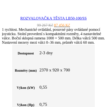
ROZVALOVAČKA TĚSTA LB50-100/SS
Původní
Aktuální
99 267
Kč
87 456
Kč
cena
cena
1 rychlost. Mechanické ovládání, posuvné pásy ovládané pomocí
byla:
je:
joysticku. Stolní provedení s kompaktními rozměry, 4 nastavitelné
99
87
válce. Boční sklopná ramena 1000 × 500 mm. Délka válců 500 mm.
267 Kč.
456 Kč.
Nastavení mezery mezi válci 0–36 mm, průměr válců 60 mm.
Rychlost posuvu 35 m/min. Rozměry ve složeném stavu 380 × 920
× 1240 mm. Standardní výbava: sběrné nádoby pod pásy, 2 sběrné
2-3 dny
Dostupnost
koncovky a 2 válce.
2370 x 920 x 700
Rozměry (mm)
0,55
Výkon (kW)
0,75
Výkon (Hp)