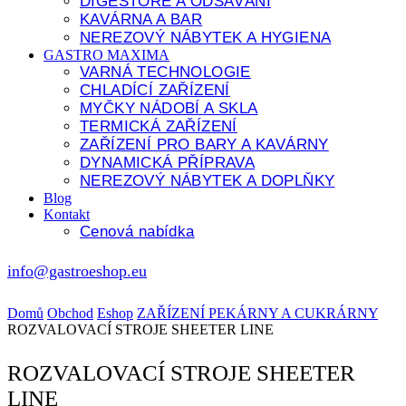
DIGESTOŘE A ODSÁVÁNÍ
KAVÁRNA A BAR
NEREZOVÝ NÁBYTEK A HYGIENA
GASTRO MAXIMA
VARNÁ TECHNOLOGIE
CHLADÍCÍ ZAŘÍZENÍ
MYČKY NÁDOBÍ A SKLA
TERMICKÁ ZAŘÍZENÍ
ZAŘÍZENÍ PRO BARY A KAVÁRNY
DYNAMICKÁ PŘÍPRAVA
NEREZOVÝ NÁBYTEK A DOPLŇKY
Blog
Kontakt
Cenová nabídka
info@gastroeshop.eu
Domů
Obchod
Eshop
ZAŘÍZENÍ PEKÁRNY A CUKRÁRNY
ROZVALOVACÍ STROJE SHEETER LINE
ROZVALOVACÍ STROJE SHEETER
LINE