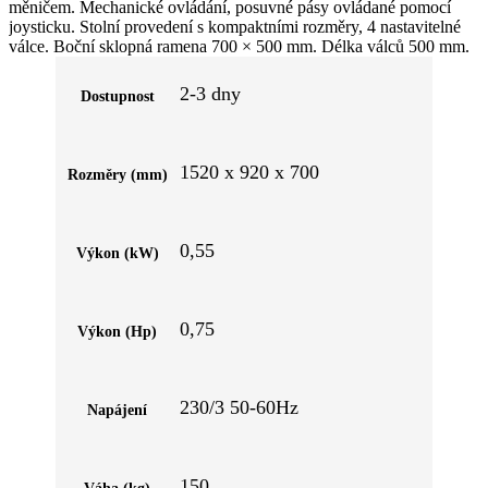
byla:
je:
měničem. Mechanické ovládání, posuvné pásy ovládané pomocí
104
95
joysticku. Stolní provedení s kompaktními rozměry, 4 nastavitelné
536 Kč.
935 Kč.
válce. Boční sklopná ramena 700 × 500 mm. Délka válců 500 mm.
Nastavení mezery mezi válci 0–36 mm, průměr válců 60 mm.
Rychlost posuvu 35 m/min. Rozměry ve složeném stavu 380 × 920
2-3 dny
Dostupnost
× 850 mm. Standardní výbava: 2 válce.
1520 x 920 x 700
Rozměry (mm)
0,55
Výkon (kW)
0,75
Výkon (Hp)
230/3 50-60Hz
Napájení
150