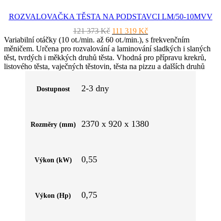
ROZVALOVAČKA TĚSTA NA PODSTAVCI LM/50-10MVV
Původní
Aktuální
121 373
Kč
111 319
Kč
cena
cena
Variabilní otáčky (10 ot./min. až 60 ot./min.), s frekvenčním
byla:
je:
měničem. Určena pro rozvalování a laminování sladkých i slaných
121
111
těst, tvrdých i měkkých druhů těsta. Vhodná pro přípravu krekrů,
373 Kč.
319 Kč.
listového těsta, vaječných těstovin, těsta na pizzu a dalších druhů
těsta. Mechanické ovládání, posuvné pásy ovládané pomocí
joysticku. Provedení na podstavci. 4 kolečka, z toho 2 pevná a 2
2-3 dny
Dostupnost
otočná s brzdou. Manuální ovládání a ovládání pomocí pedálu.
Boční sklopná ramena 1000 × 500 mm. Délka válců 500 mm.
2370 x 920 x 1380
Rozměry (mm)
0,55
Výkon (kW)
0,75
Výkon (Hp)