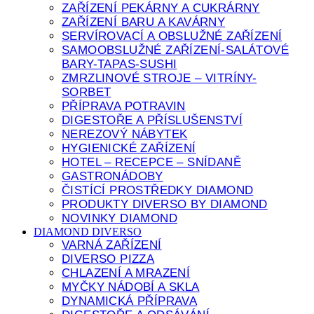
ZAŘÍZENÍ PEKÁRNY A CUKRÁRNY
ZAŘÍZENÍ BARU A KAVÁRNY
SERVÍROVACÍ A OBSLUŽNÉ ZAŘÍZENÍ
SAMOOBSLUŽNÉ ZAŘÍZENÍ-SALÁTOVÉ
BARY-TAPAS-SUSHI
ZMRZLINOVÉ STROJE – VITRÍNY-
SORBET
PŘÍPRAVA POTRAVIN
DIGESTOŘE A PŘÍSLUŠENSTVÍ
NEREZOVÝ NÁBYTEK
HYGIENICKÉ ZAŘÍZENÍ
HOTEL – RECEPCE – SNÍDANĚ
GASTRONÁDOBY
ČISTÍCÍ PROSTŘEDKY DIAMOND
PRODUKTY DIVERSO BY DIAMOND
NOVINKY DIAMOND
DIAMOND DIVERSO
VARNÁ ZAŘÍZENÍ
DIVERSO PIZZA
CHLAZENÍ A MRAZENÍ
MYČKY NÁDOBÍ A SKLA
DYNAMICKÁ PŘÍPRAVA