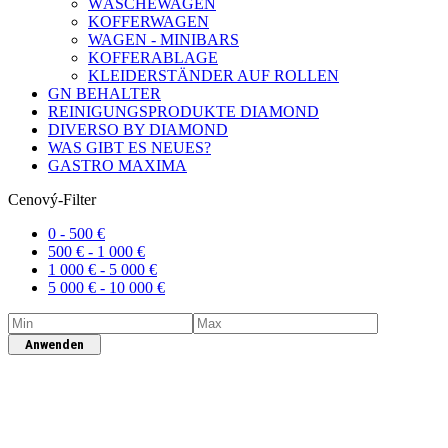
WÄSCHEWAGEN
KOFFERWAGEN
WAGEN - MINIBARS
KOFFERABLAGE
KLEIDERSTÄNDER AUF ROLLEN
GN BEHALTER
REINIGUNGSPRODUKTE DIAMOND
DIVERSO BY DIAMOND
WAS GIBT ES NEUES?
GASTRO MAXIMA
Cenový-Filter
0 -
500
€
500
€
-
1 000
€
1 000
€
-
5 000
€
5 000
€
-
10 000
€
Anwenden