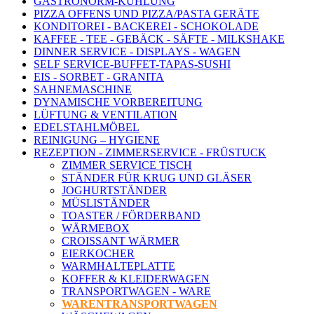
GASTRONORM-KÜHLUNG
PIZZA OFFENS UND PIZZA/PASTA GERÄTE
KONDITOREI - BACKEREI - SCHOKOLADE
KAFFEE - TEE - GEBÄCK - SÄFTE - MILKSHAKE
DINNER SERVICE - DISPLAYS - WAGEN
SELF SERVICE-BUFFET-TAPAS-SUSHI
EIS - SORBET - GRANITA
SAHNEMASCHINE
DYNAMISCHE VORBEREITUNG
LÜFTUNG & VENTILATION
EDELSTAHLMÖBEL
REINIGUNG – HYGIENE
REZEPTION - ZIMMERSERVICE - FRÜSTUCK
ZIMMER SERVICE TISCH
STÄNDER FÜR KRUG UND GLÄSER
JOGHURTSTÄNDER
MÜSLISTÄNDER
TOASTER / FÖRDERBAND
WÄRMEBOX
CROISSANT WÄRMER
EIERKOCHER
WARMHALTEPLATTE
KOFFER & KLEIDERWAGEN
TRANSPORTWAGEN - WARE
WARENTRANSPORTWAGEN