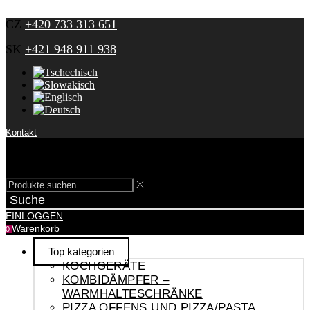
CZ
+420 733 313 651
SK
+421 948 911 938
Kontakt
Suche
EINLOGGEN
Warenkorb
0
Top kategorien
KOCHGERÄTE
KOMBIDÄMPFER –
WARMHALTESCHRÄNKE
PIZZA OFFENS UND PIZZA/PASTA