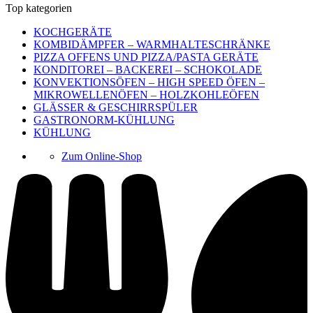
Top kategorien
KOCHGERÄTE
KOMBIDÄMPFER – WARMHALTESCHRÄNKE
PIZZA OFFENS UND PIZZA/PASTA GERÄTE
KONDITOREI – BACKEREI – SCHOKOLADE
KONVEKTIONSÖFEN – HIGH SPEED ÖFEN –
MIKROWELLENÖFEN – HOLZKOHLEÖFEN
GLÄSSER & GESCHIRRSPÜLER
GASTRONORM-KÜHLUNG
KÜHLUNG
Zum Online-Shop