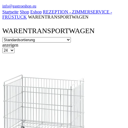
info@gastroeshop.eu
Startseite
Shop
Eshop
REZEPTION - ZIMMERSERVICE -
FRÜSTUCK
WARENTRANSPORTWAGEN
WARENTRANSPORTWAGEN
anzeigen
Produkte
pro
Seite