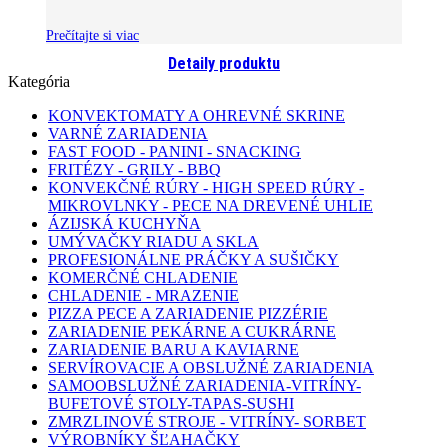
Prečítajte si viac
Detaily produktu
Kategória
KONVEKTOMATY A OHREVNÉ SKRINE
VARNÉ ZARIADENIA
FAST FOOD - PANINI - SNACKING
FRITÉZY - GRILY - BBQ
KONVEKČNÉ RÚRY - HIGH SPEED RÚRY -
MIKROVLNKY - PECE NA DREVENÉ UHLIE
ÁZIJSKÁ KUCHYŇA
UMÝVAČKY RIADU A SKLA
PROFESIONÁLNE PRÁČKY A SUŠIČKY
KOMERČNÉ CHLADENIE
CHLADENIE - MRAZENIE
PIZZA PECE A ZARIADENIE PIZZÉRIE
ZARIADENIE PEKÁRNE A CUKRÁRNE
ZARIADENIE BARU A KAVIARNE
SERVÍROVACIE A OBSLUŽNÉ ZARIADENIA
SAMOOBSLUŽNÉ ZARIADENIA-VITRÍNY-
BUFETOVÉ STOLY-TAPAS-SUSHI
ZMRZLINOVÉ STROJE - VITRÍNY- SORBET
VÝROBNÍKY ŠĽAHAČKY