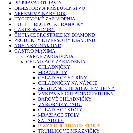
PRÍPRAVA POTRAVÍN
DIGESTORY A PRÍSLUŠENSTVO
NEREZOVÝ NÁBYTOK
HYGIENICKÉ ZARIADENIA
HOTEL - RECEPCIA - RAŇAJKY
GASTRONÁDOBY
ČISTIACE PROSTRIEDKY DIAMOND
PRODUKTY DIVERSO BY DIAMOND
NOVINKY DIAMOND
GASTRO MAXIMA
VARNÉ ZARIADENIA
CHLADIACE ZARIADENIA
CHLADNIČKY
MRAZNIČKY
CHLADIACE VITRÍNY
CHLADNIČKY NA NÁPOJE
PRÍSTENNÉ CHLADIACE VITRÍNY
VÝSTAVNÉ CHLADIACE VITRÍNY
BAROVÉ CHLADNIČKY
VÝROBNÍKY ĽADU
CHLADIACE STOLY
MRAZIACE STOLY
SALADETY
PIZZA CHLADIACE STOLY
TRUHLICOVÉ MRAZNIČKY