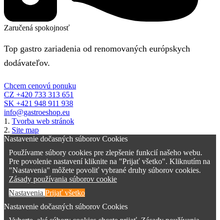
Zaručená spokojnosť
Top gastro zariadenia od renomovaných európskych
dodávateľov.
Chcem cenovú ponuku
CZ +420 733 313 651
SK +421 948 911 938
info@gastroeshop.eu
1.
Tvorba web stránok
2.
Site map
Nastavenie dočasných súborov Cookies
Používame súbory cookies pre zlepšenie funkcií našeho webu.
Pre povolenie nastavení kliknite na "Prijať všetko". Kliknutím na
"Nastavenia" môžete povoliť vybrané druhy súborov cookies.
Zásady používania súborov cookie
Nastavenia
Prijať všetko
Nastavenie dočasných súborov Cookies