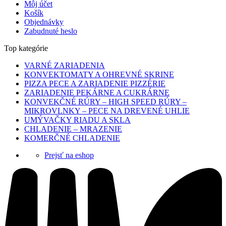
Môj účet
Košík
Objednávky
Zabudnuté heslo
Top kategórie
VARNÉ ZARIADENIA
KONVEKTOMATY A OHREVNÉ SKRINE
PIZZA PECE A ZARIADENIE PIZZÉRIE
ZARIADENIE PEKÁRNE A CUKRÁRNE
KONVEKČNÉ RÚRY – HIGH SPEED RÚRY –
MIKROVLNKY – PECE NA DREVENÉ UHLIE
UMÝVAČKY RIADU A SKLA
CHLADENIE – MRAZENIE
KOMERČNÉ CHLADENIE
Prejsť na eshop