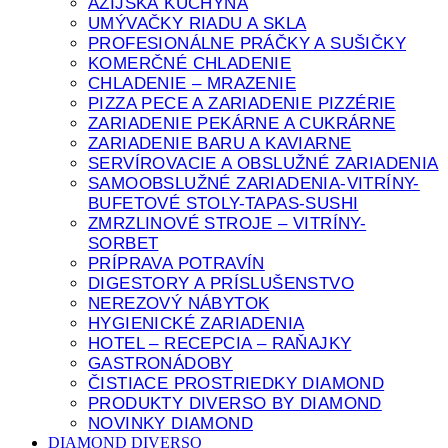
ÁZIJSKÁ KUCHYŇA
UMÝVAČKY RIADU A SKLA
PROFESIONÁLNE PRÁČKY A SUŠIČKY
KOMERČNÉ CHLADENIE
CHLADENIE – MRAZENIE
PIZZA PECE A ZARIADENIE PIZZÉRIE
ZARIADENIE PEKÁRNE A CUKRÁRNE
ZARIADENIE BARU A KAVIARNE
SERVÍROVACIE A OBSLUŽNÉ ZARIADENIA
SAMOOBSLUŽNÉ ZARIADENIA-VITRÍNY-
BUFETOVÉ STOLY-TAPAS-SUSHI
ZMRZLINOVÉ STROJE – VITRÍNY-
SORBET
PRÍPRAVA POTRAVÍN
DIGESTORY A PRÍSLUŠENSTVO
NEREZOVÝ NÁBYTOK
HYGIENICKÉ ZARIADENIA
HOTEL – RECEPCIA – RAŇAJKY
GASTRONÁDOBY
ČISTIACE PROSTRIEDKY DIAMOND
PRODUKTY DIVERSO BY DIAMOND
NOVINKY DIAMOND
DIAMOND DIVERSO