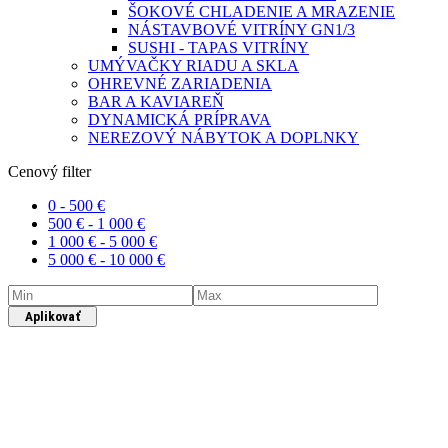
ŠOKOVÉ CHLADENIE A MRAZENIE
NÁSTAVBOVÉ VITRÍNY GN1/3
SUSHI - TAPAS VITRÍNY
UMÝVAČKY RIADU A SKLA
OHREVNÉ ZARIADENIA
BAR A KAVIAREŇ
DYNAMICKÁ PRÍPRAVA
NEREZOVÝ NÁBYTOK A DOPLNKY
Cenový filter
0 -
500
€
500
€
-
1 000
€
1 000
€
-
5 000
€
5 000
€
-
10 000
€
Aplikovať