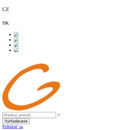
CZ
+420 733 313 651
SK
+421 948 911 938
Kontakt
Vyhľadávanie
Prihlásiť sa