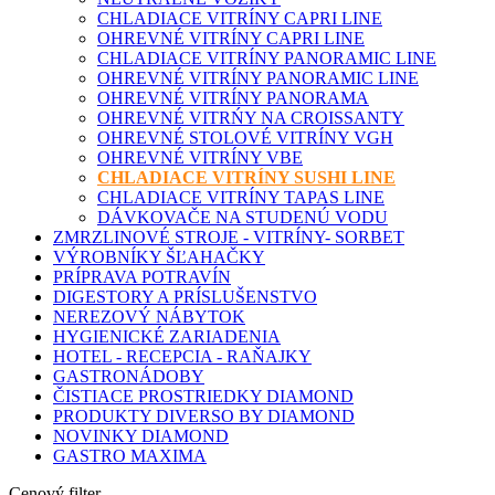
CHLADIACE VITRÍNY CAPRI LINE
OHREVNÉ VITRÍNY CAPRI LINE
CHLADIACE VITRÍNY PANORAMIC LINE
OHREVNÉ VITRÍNY PANORAMIC LINE
OHREVNÉ VITRÍNY PANORAMA
OHREVNÉ VITRŃY NA CROISSANTY
OHREVNÉ STOLOVÉ VITRÍNY VGH
OHREVNÉ VITRÍNY VBE
CHLADIACE VITRÍNY SUSHI LINE
CHLADIACE VITRÍNY TAPAS LINE
DÁVKOVAČE NA STUDENÚ VODU
ZMRZLINOVÉ STROJE - VITRÍNY- SORBET
VÝROBNÍKY ŠĽAHAČKY
PRÍPRAVA POTRAVÍN
DIGESTORY A PRÍSLUŠENSTVO
NEREZOVÝ NÁBYTOK
HYGIENICKÉ ZARIADENIA
HOTEL - RECEPCIA - RAŇAJKY
GASTRONÁDOBY
ČISTIACE PROSTRIEDKY DIAMOND
PRODUKTY DIVERSO BY DIAMOND
NOVINKY DIAMOND
GASTRO MAXIMA
Cenový filter