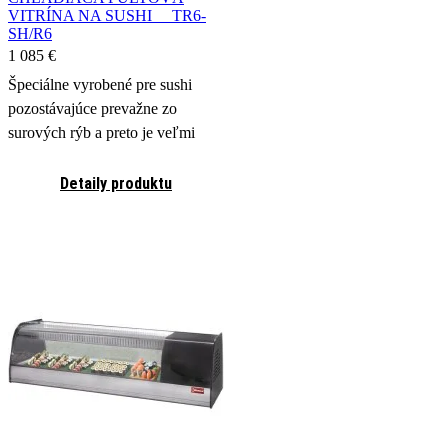
VITRÍNA NA SUSHI TR6-
SH/R6
1 085
€
Špeciálne vyrobené pre sushi
pozostávajúce prevažne zo
surových rýb a preto je veľmi
dôležité ich zachovanie a
trvanlivosť.
Detaily produktu