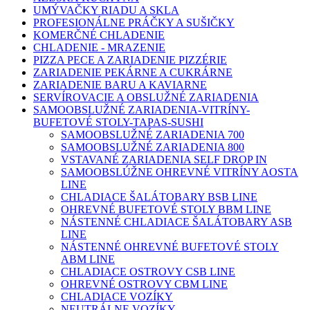
UMÝVAČKY RIADU A SKLA
PROFESIONÁLNE PRÁČKY A SUŠIČKY
KOMERČNÉ CHLADENIE
CHLADENIE - MRAZENIE
PIZZA PECE A ZARIADENIE PIZZÉRIE
ZARIADENIE PEKÁRNE A CUKRÁRNE
ZARIADENIE BARU A KAVIARNE
SERVÍROVACIE A OBSLUŽNÉ ZARIADENIA
SAMOOBSLUŽNÉ ZARIADENIA-VITRÍNY-
BUFETOVÉ STOLY-TAPAS-SUSHI
SAMOOBSLUŽNÉ ZARIADENIA 700
SAMOOBSLUŽNÉ ZARIADENIA 800
VSTAVANÉ ZARIADENIA SELF DROP IN
SAMOOBSLÚŽNE OHREVNÉ VITRÍNY AOSTA
LINE
CHLADIACE ŠALÁTOBARY BSB LINE
OHREVNÉ BUFETOVÉ STOLY BBM LINE
NÁSTENNÉ CHLADIACE ŠALÁTOBARY ASB
LINE
NÁSTENNÉ OHREVNÉ BUFETOVÉ STOLY
ABM LINE
CHLADIACE OSTROVY CSB LINE
OHREVNÉ OSTROVY CBM LINE
CHLADIACE VOZÍKY
NEUTRÁLNE VOZÍKY