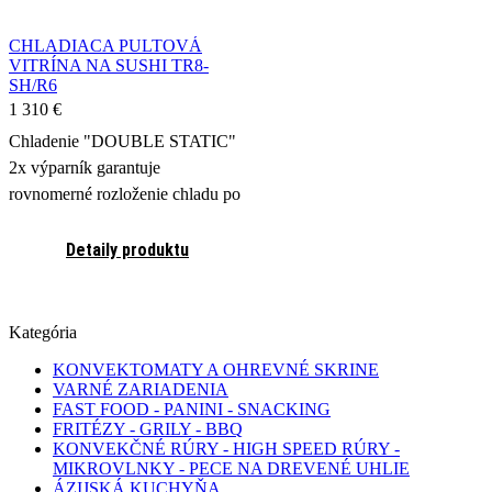
CHLADIACA PULTOVÁ
VITRÍNA NA SUSHI TR8-
SH/R6
1 310
€
Chladenie "DOUBLE STATIC"
2x výparník garantuje
rovnomerné rozloženie chladu po
celej ploche v rovnakom čase pri
teplote -1 až +2° C.
Detaily produktu
Kategória
KONVEKTOMATY A OHREVNÉ SKRINE
VARNÉ ZARIADENIA
FAST FOOD - PANINI - SNACKING
FRITÉZY - GRILY - BBQ
KONVEKČNÉ RÚRY - HIGH SPEED RÚRY -
MIKROVLNKY - PECE NA DREVENÉ UHLIE
ÁZIJSKÁ KUCHYŇA