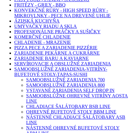
FRITÉZY - GRILY - BBQ
KONVEKČNÉ RÚRY - HIGH SPEED RÚRY -
MIKROVLNKY - PECE NA DREVENÉ UHLIE
ÁZIJSKÁ KUCHYŇA
UMÝVAČKY RIADU A SKLA
PROFESIONÁLNE PRÁČKY A SUŠIČKY
KOMERČNÉ CHLADENIE
CHLADENIE - MRAZENIE
PIZZA PECE A ZARIADENIE PIZZÉRIE
ZARIADENIE PEKÁRNE A CUKRÁRNE
ZARIADENIE BARU A KAVIARNE
SERVÍROVACIE A OBSLUŽNÉ ZARIADENIA
SAMOOBSLUŽNÉ ZARIADENIA-VITRÍNY-
BUFETOVÉ STOLY-TAPAS-SUSHI
SAMOOBSLUŽNÉ ZARIADENIA 700
SAMOOBSLUŽNÉ ZARIADENIA 800
VSTAVANÉ ZARIADENIA SELF DROP IN
SAMOOBSLÚŽNE OHREVNÉ VITRÍNY AOSTA
LINE
CHLADIACE ŠALÁTOBARY BSB LINE
OHREVNÉ BUFETOVÉ STOLY BBM LINE
NÁSTENNÉ CHLADIACE ŠALÁTOBARY ASB
LINE
NÁSTENNÉ OHREVNÉ BUFETOVÉ STOLY