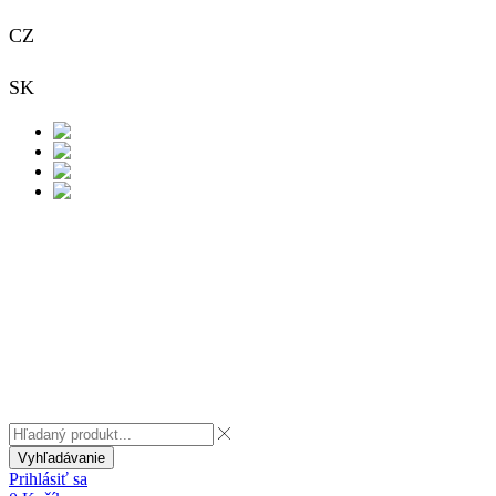
CZ
+420 733 313 651
SK
+421 948 911 938
Kontakt
Vyhľadávanie
Prihlásiť sa