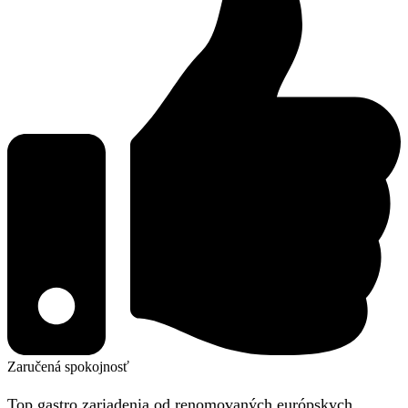
Zaručená spokojnosť
Top gastro zariadenia od renomovaných európskych