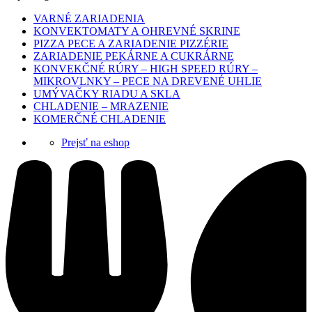
VARNÉ ZARIADENIA
KONVEKTOMATY A OHREVNÉ SKRINE
PIZZA PECE A ZARIADENIE PIZZÉRIE
ZARIADENIE PEKÁRNE A CUKRÁRNE
KONVEKČNÉ RÚRY – HIGH SPEED RÚRY –
MIKROVLNKY – PECE NA DREVENÉ UHLIE
UMÝVAČKY RIADU A SKLA
CHLADENIE – MRAZENIE
KOMERČNÉ CHLADENIE
Prejsť na eshop