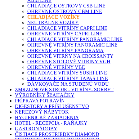
ABM LINE
CHLADIACE OSTROVY CSB LINE
OHREVNÉ OSTROVY CBM LINE
CHLADIACE VOZÍKY
NEUTRÁLNE VOZÍKY
CHLADIACE VITRÍNY CAPRI LINE
OHREVNÉ VITRÍNY CAPRI LINE
CHLADIACE VITRÍNY PANORAMIC LINE
OHREVNÉ VITRÍNY PANORAMIC LINE
OHREVNÉ VITRÍNY PANORAMA
OHREVNÉ VITRŃY NA CROISSANTY
OHREVNÉ STOLOVÉ VITRÍNY VGH
OHREVNÉ VITRÍNY VBE
CHLADIACE VITRÍNY SUSHI LINE
CHLADIACE VITRÍNY TAPAS LINE
DÁVKOVAČE NA STUDENÚ VODU
ZMRZLINOVÉ STROJE - VITRÍNY- SORBET
VÝROBNÍKY ŠĽAHAČKY
PRÍPRAVA POTRAVÍN
DIGESTORY A PRÍSLUŠENSTVO
NEREZOVÝ NÁBYTOK
HYGIENICKÉ ZARIADENIA
HOTEL - RECEPCIA - RAŇAJKY
GASTRONÁDOBY
ČISTIACE PROSTRIEDKY DIAMOND