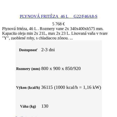
PLYNOVÁ FRITÉZA 46 L G22/F46A8-S
5 768
€
Plynová fritéza, 46 L . Rozmery vane 2x 340x400xh575 mm.
Kapacita oleja min 2x 21L, max 2x 23 L. Lisovaná vaňa v tvare
"Y", zaoblené rohy, s chladiacou zónou.
2-3 dni
Dostupnosť
800 x 900 x 850/920
Rozmery (mm)
36115 (1000 kcal/h = 1,16 kW)
Výkon (kcal/h)
130
Váha (kg)