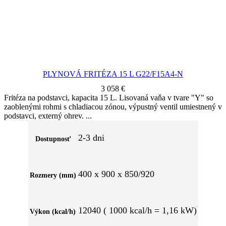
PLYNOVÁ FRITÉZA 15 L G22/F15A4-N
3 058
€
Fritéza na podstavci, kapacita 15 L. Lisovaná vaňa v tvare "Y" so
zaoblenými rohmi s chladiacou zónou, výpustný ventil umiestnený v
podstavci, externý ohrev.
2-3 dni
Dostupnosť
400 x 900 x 850/920
Rozmery (mm)
12040 ( 1000 kcal/h = 1,16 kW)
Výkon (kcal/h)