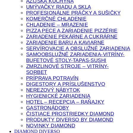
ÁZIJSKÁ KUCHYŇA
UMÝVAČKY RIADU A SKLA
PROFESIONÁLNE PRÁČKY A SUŠIČKY
KOMERČNÉ CHLADENIE
CHLADENIE – MRAZENIE
PIZZA PECE A ZARIADENIE PIZZÉRIE
ZARIADENIE PEKÁRNE A CUKRÁRNE
ZARIADENIE BARU A KAVIARNE
SERVÍROVACIE A OBSLUŽNÉ ZARIADENIA
SAMOOBSLUŽNÉ ZARIADENIA-VITRÍNY-
BUFETOVÉ STOLY-TAPAS-SUSHI
ZMRZLINOVÉ STROJE – VITRÍNY-
SORBET
PRÍPRAVA POTRAVÍN
DIGESTORY A PRÍSLUŠENSTVO
NEREZOVÝ NÁBYTOK
HYGIENICKÉ ZARIADENIA
HOTEL – RECEPCIA – RAŇAJKY
GASTRONÁDOBY
ČISTIACE PROSTRIEDKY DIAMOND
PRODUKTY DIVERSO BY DIAMOND
NOVINKY DIAMOND
DIAMOND DIVERSO