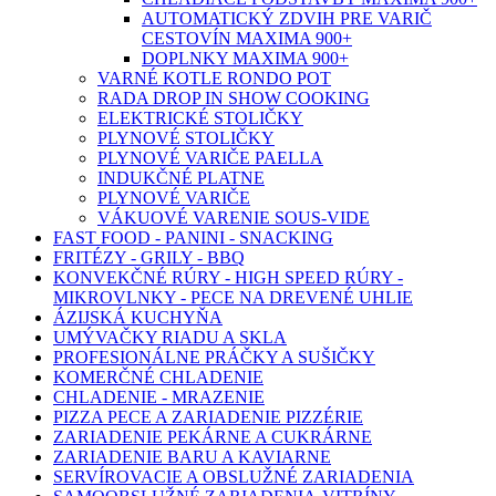
AUTOMATICKÝ ZDVIH PRE VARIČ
CESTOVÍN MAXIMA 900+
DOPLNKY MAXIMA 900+
VARNÉ KOTLE RONDO POT
RADA DROP IN SHOW COOKING
ELEKTRICKÉ STOLIČKY
PLYNOVÉ STOLIČKY
PLYNOVÉ VARIČE PAELLA
INDUKČNÉ PLATNE
PLYNOVÉ VARIČE
VÁKUOVÉ VARENIE SOUS-VIDE
FAST FOOD - PANINI - SNACKING
FRITÉZY - GRILY - BBQ
KONVEKČNÉ RÚRY - HIGH SPEED RÚRY -
MIKROVLNKY - PECE NA DREVENÉ UHLIE
ÁZIJSKÁ KUCHYŇA
UMÝVAČKY RIADU A SKLA
PROFESIONÁLNE PRÁČKY A SUŠIČKY
KOMERČNÉ CHLADENIE
CHLADENIE - MRAZENIE
PIZZA PECE A ZARIADENIE PIZZÉRIE
ZARIADENIE PEKÁRNE A CUKRÁRNE
ZARIADENIE BARU A KAVIARNE
SERVÍROVACIE A OBSLUŽNÉ ZARIADENIA