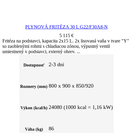
PLYNOVÁ FRITÉZA 30 L G22/F30A8-N
5 115
€
Fritéza na podstavci, kapacita 2x15 L. 2x lisovaná vaňa v tvare "Y"
so zaoblenými rohmi s chladiacou zónou, výpustný ventil
umiestnený v podstavci, externý ohrev.
2-3 dni
Dostupnosť
800 x 900 x 850/920
Rozmery (mm)
24080 (1000 kcal = 1,16 kW)
Výkon (kcal/h)
86
Váha (kg)