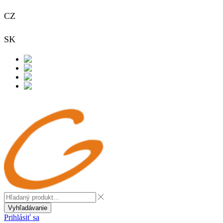
CZ
+420 733 313 651
SK
+421 948 911 938
Kontakt
Vyhľadávanie
Prihlásiť sa