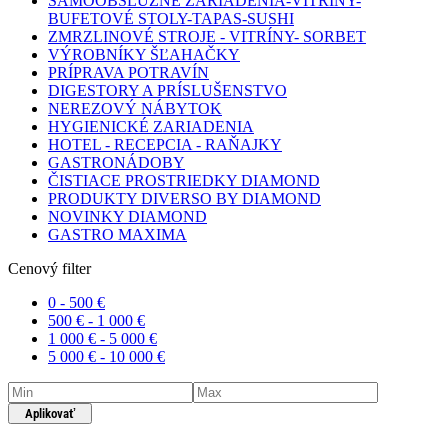
SAMOOBSLUŽNÉ ZARIADENIA-VITRÍNY-
BUFETOVÉ STOLY-TAPAS-SUSHI
ZMRZLINOVÉ STROJE - VITRÍNY- SORBET
VÝROBNÍKY ŠĽAHAČKY
PRÍPRAVA POTRAVÍN
DIGESTORY A PRÍSLUŠENSTVO
NEREZOVÝ NÁBYTOK
HYGIENICKÉ ZARIADENIA
HOTEL - RECEPCIA - RAŇAJKY
GASTRONÁDOBY
ČISTIACE PROSTRIEDKY DIAMOND
PRODUKTY DIVERSO BY DIAMOND
NOVINKY DIAMOND
GASTRO MAXIMA
Cenový filter
0 -
500
€
500
€
-
1 000
€
1 000
€
-
5 000
€
5 000
€
-
10 000
€
Aplikovať