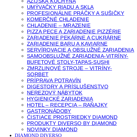
ÁZIJSKÁ KUCHYŇA
UMÝVAČKY RIADU A SKLA
PROFESIONÁLNE PRÁČKY A SUŠIČKY
KOMERČNÉ CHLADENIE
CHLADENIE – MRAZENIE
PIZZA PECE A ZARIADENIE PIZZÉRIE
ZARIADENIE PEKÁRNE A CUKRÁRNE
ZARIADENIE BARU A KAVIARNE
SERVÍROVACIE A OBSLUŽNÉ ZARIADENIA
SAMOOBSLUŽNÉ ZARIADENIA-VITRÍNY-
BUFETOVÉ STOLY-TAPAS-SUSHI
ZMRZLINOVÉ STROJE – VITRÍNY-
SORBET
PRÍPRAVA POTRAVÍN
DIGESTORY A PRÍSLUŠENSTVO
NEREZOVÝ NÁBYTOK
HYGIENICKÉ ZARIADENIA
HOTEL – RECEPCIA – RAŇAJKY
GASTRONÁDOBY
ČISTIACE PROSTRIEDKY DIAMOND
PRODUKTY DIVERSO BY DIAMOND
NOVINKY DIAMOND
DIAMOND DIVERSO