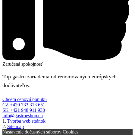
Zaručená spokojnosť
Top gastro zariadenia od renomovaných európskych
dodávateľov.
Chcem cenovú ponuku
CZ +420 733 313 651
SK +421 948 911 938
info@gastroeshop.eu
1.
Tvorba web stránok
2.
Site map
Nastavenie dočasných súborov Cookies