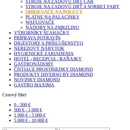
STROJE NA ĽADOVÚ DRŤ CAR
STROJE NA ĽADOVÚ DRŤ A SORBET FABY
OHRIEVAČE NA POLEVY
PLATNE NA PALACINKY
WAFLOVAČE
NÁDOBY NA ZMRZLINU
VÝROBNÍKY ŠĽAHAČKY
PRÍPRAVA POTRAVÍN
DIGESTORY A PRÍSLUŠENSTVO
NEREZOVÝ NÁBYTOK
HYGIENICKÉ ZARIADENIA
HOTEL - RECEPCIA - RAŇAJKY
GASTRONÁDOBY
ČISTIACE PROSTRIEDKY DIAMOND
PRODUKTY DIVERSO BY DIAMOND
NOVINKY DIAMOND
GASTRO MAXIMA
Cenový filter
0 -
500
€
500
€
-
1 000
€
1 000
€
-
5 000
€
5 000
€
-
10 000
€