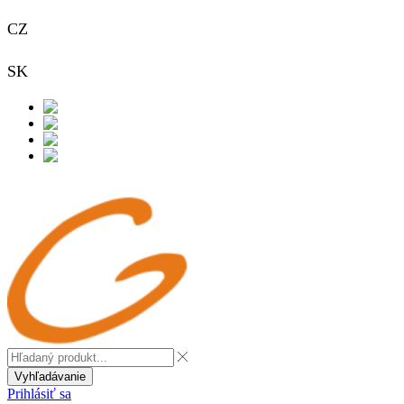
CZ
+420 733 313 651
SK
+421 948 911 938
Kontakt
Vyhľadávanie
Prihlásiť sa