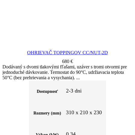
OHRIEVAČ TOPPINGOV CC/NUT-2D
680
€
Dodávaný s dvomi tlakovými fľašami, uzáver s tromi otvormi pre
jednoduché dávkovanie. Termostat do 90°C, udržiavacia teplota
50°C (bez prehrievania a vysychania).
2-3 dni
Dostupnosť
310 x 210 x 230
Rozmery (mm)
0,34
Výkon (kW)