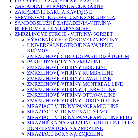
PIZZA PECE A ZARIADENIE PIZZÉRIE
ZARIADENIE PEKÁRNE A CUKRÁRNE
ZARIADENIE BARU A KAVIARNE
SERVÍROVACIE A OBSLUŽNÉ ZARIADENIA
SAMOOBSLUŽNÉ ZARIADENIA-VITRÍNY-
BUFETOVÉ STOLY-TAPAS-SUSHI
ZMRZLINOVÉ STROJE - VITRÍNY- SORBET
VÝROBNÍKY KOPČEKOVEJ ZMRZLINY
UNIVERZÁLNE STROJE NA VARENIE
KRÉMOV
ZMRZLINOVÉ STROJE S PASTERIZÁTOROM
PASTERIZÁTORY NA ZMRZLINU
ZMRZLINOVÉ VITRÍNY BRIO LINE
ZMRZLINOVÉ VITRÍNY RUMBA LINE
ZMRZLINOVÉ VITRÍNY LAVAL LINE
ZMRZLINOVÉ VITRÍNY MONTREAL LINE
ZMRZLINOVÉ VITRÍNY QUEBEC LINE
ZMRZLINOVÉ VITRÍNY OTTAWA LINE
ZMRZLINOVÉ VITRÍNY TORONTO LINE
MRAZIACE VITRÍNY PANORAMIC LINE
MRAZIACE VITRÍNY EXALTA EVO
MRAZIACE VITRÍNY PANORAMIC LINE PLUS
MRAZNIČKA NA ZMRZLINU GOLD LINE PLUS
KONZERVÁTORY NA ZMRZLINU
MRAZIACE BOXY NA ZMRZLINU