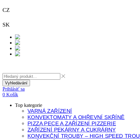
CZ
+420 733 313 651
SK
+421 948 911 938
Kontakt
Vyhledávání
Prihlásiť sa
0
Košík
Top kategorie
VARNÁ ZAŘÍZENÍ
KONVEKTOMATY A OHŘEVNÍ SKŘÍNĚ
PIZZA PECE A ZAŘÍZENÍ PIZZERIE
ZAŘÍZENÍ PEKÁRNY A CUKRÁRNY
KONVEKČNÍ TROUBY – HIGH SPEED TROU