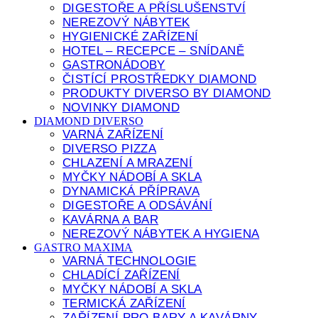
DIGESTOŘE A PŘÍSLUŠENSTVÍ
NEREZOVÝ NÁBYTEK
HYGIENICKÉ ZAŘÍZENÍ
HOTEL – RECEPCE – SNÍDANĚ
GASTRONÁDOBY
ČISTÍCÍ PROSTŘEDKY DIAMOND
PRODUKTY DIVERSO BY DIAMOND
NOVINKY DIAMOND
DIAMOND DIVERSO
VARNÁ ZAŘÍZENÍ
DIVERSO PIZZA
CHLAZENÍ A MRAZENÍ
MYČKY NÁDOBÍ A SKLA
DYNAMICKÁ PŘÍPRAVA
DIGESTOŘE A ODSÁVÁNÍ
KAVÁRNA A BAR
NEREZOVÝ NÁBYTEK A HYGIENA
GASTRO MAXIMA
VARNÁ TECHNOLOGIE
CHLADÍCÍ ZAŘÍZENÍ
MYČKY NÁDOBÍ A SKLA
TERMICKÁ ZAŘÍZENÍ
ZAŘÍZENÍ PRO BARY A KAVÁRNY