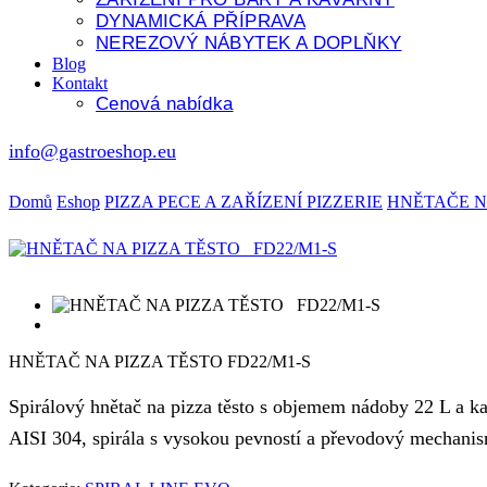
DYNAMICKÁ PŘÍPRAVA
NEREZOVÝ NÁBYTEK A DOPLŇKY
Blog
Kontakt
Cenová nabídka
info@gastroeshop.eu
Domů
Eshop
PIZZA PECE A ZAŘÍZENÍ PIZZERIE
HNĚTAČE N
HNĚTAČ NA PIZZA TĚSTO FD22/M1-S
Spirálový hnětač na pizza těsto s objemem nádoby 22 L a ka
AISI 304, spirála s vysokou pevností a převodový mechanismu