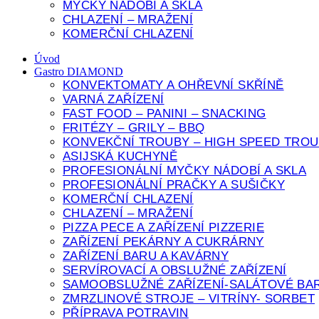
MYČKY NÁDOBÍ A SKLA
CHLAZENÍ – MRAŽENÍ
KOMERČNÍ CHLAZENÍ
Úvod
Gastro DIAMOND
KONVEKTOMATY A OHŘEVNÍ SKŘÍNĚ
VARNÁ ZAŘÍZENÍ
FAST FOOD – PANINI – SNACKING
FRITÉZY – GRILY – BBQ
KONVEKČNÍ TROUBY – HIGH SPEED TROU
ASIJSKÁ KUCHYNĚ
PROFESIONÁLNÍ MYČKY NÁDOBÍ A SKLA
PROFESIONÁLNÍ PRAČKY A SUŠIČKY
KOMERČNÍ CHLAZENÍ
CHLAZENÍ – MRAŽENÍ
PIZZA PECE A ZAŘÍZENÍ PIZZERIE
ZAŘÍZENÍ PEKÁRNY A CUKRÁRNY
ZAŘÍZENÍ BARU A KAVÁRNY
SERVÍROVACÍ A OBSLUŽNÉ ZAŘÍZENÍ
SAMOOBSLUŽNÉ ZAŘÍZENÍ-SALÁTOVÉ BAR
ZMRZLINOVÉ STROJE – VITRÍNY- SORBET
PŘÍPRAVA POTRAVIN