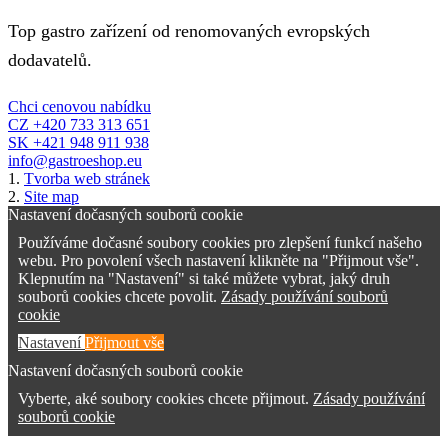
Top gastro zařízení od renomovaných evropských
dodavatelů.
Chci cenovou nabídku
CZ +420 733 313 651
SK +421 948 911 938
info@gastroeshop.eu
1.
Tvorba web stránek
2.
Site map
Nastavení dočasných souborů cookie
Používáme dočasné soubory cookies pro zlepšení funkcí našeho
webu. Pro povolení všech nastavení klikněte na "Přijmout vše".
Klepnutím na "Nastavení" si také můžete vybrat, jaký druh
souborů cookies chcete povolit.
Zásady používání souborů
cookie
Nastavení
Přijmout vše
Nastavení dočasných souborů cookie
Vyberte, aké soubory cookies chcete přijmout.
Zásady používání
souborů cookie