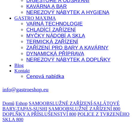
DIGESTOŘE A ODSÁVÁNÍ
KAVÁRNA A BAR
NEREZOVÝ NÁBYTEK A HYGIENA
GASTRO MAXIMA
VARNÁ TECHNOLOGIE
CHLADÍCÍ ZAŘÍZENÍ
MYČKY NÁDOBÍ A SKLA
TERMICKÁ ZAŘÍZENÍ
ZAŘÍZENÍ PRO BARY A KAVÁRNY
DYNAMICKÁ PŘÍPRAVA
NEREZOVÝ NÁBYTEK A DOPLŇKY
Blog
Kontakt
Cenová nabídka
info@gastroeshop.eu
Domů
Eshop
SAMOOBSLUŽNÉ ZAŘÍZENÍ-SALÁTOVÉ
BARY-TAPAS-SUSHI
SAMOOBSLUŽNÉ ZAŘÍZENÍ 800
DOPLŇKY A PŘÍSLUŠENSTVÍ 800
POLICE Z TVRZENÉHO
SKLA 800