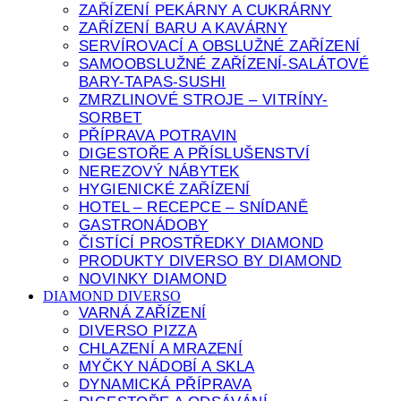
ZAŘÍZENÍ PEKÁRNY A CUKRÁRNY
ZAŘÍZENÍ BARU A KAVÁRNY
SERVÍROVACÍ A OBSLUŽNÉ ZAŘÍZENÍ
SAMOOBSLUŽNÉ ZAŘÍZENÍ-SALÁTOVÉ
BARY-TAPAS-SUSHI
ZMRZLINOVÉ STROJE – VITRÍNY-
SORBET
PŘÍPRAVA POTRAVIN
DIGESTOŘE A PŘÍSLUŠENSTVÍ
NEREZOVÝ NÁBYTEK
HYGIENICKÉ ZAŘÍZENÍ
HOTEL – RECEPCE – SNÍDANĚ
GASTRONÁDOBY
ČISTÍCÍ PROSTŘEDKY DIAMOND
PRODUKTY DIVERSO BY DIAMOND
NOVINKY DIAMOND
DIAMOND DIVERSO
VARNÁ ZAŘÍZENÍ
DIVERSO PIZZA
CHLAZENÍ A MRAZENÍ
MYČKY NÁDOBÍ A SKLA
DYNAMICKÁ PŘÍPRAVA