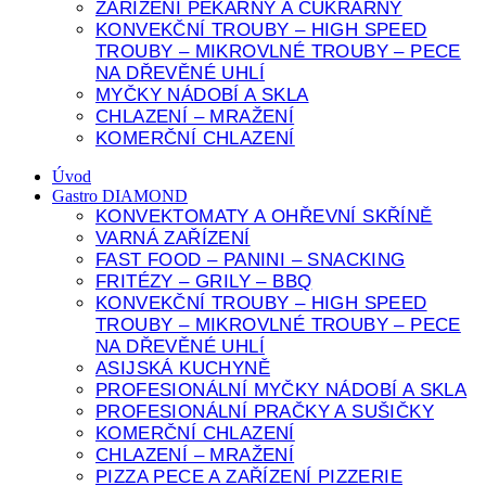
ZAŘÍZENÍ PEKÁRNY A CUKRÁRNY
KONVEKČNÍ TROUBY – HIGH SPEED
TROUBY – MIKROVLNÉ TROUBY – PECE
NA DŘEVĚNÉ UHLÍ
MYČKY NÁDOBÍ A SKLA
CHLAZENÍ – MRAŽENÍ
KOMERČNÍ CHLAZENÍ
Úvod
Gastro DIAMOND
KONVEKTOMATY A OHŘEVNÍ SKŘÍNĚ
VARNÁ ZAŘÍZENÍ
FAST FOOD – PANINI – SNACKING
FRITÉZY – GRILY – BBQ
KONVEKČNÍ TROUBY – HIGH SPEED
TROUBY – MIKROVLNÉ TROUBY – PECE
NA DŘEVĚNÉ UHLÍ
ASIJSKÁ KUCHYNĚ
PROFESIONÁLNÍ MYČKY NÁDOBÍ A SKLA
PROFESIONÁLNÍ PRAČKY A SUŠIČKY
KOMERČNÍ CHLAZENÍ
CHLAZENÍ – MRAŽENÍ
PIZZA PECE A ZAŘÍZENÍ PIZZERIE