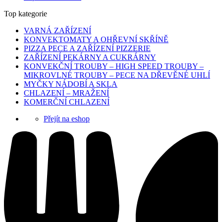
Top kategorie
VARNÁ ZAŘÍZENÍ
KONVEKTOMATY A OHŘEVNÍ SKŘÍNĚ
PIZZA PECE A ZAŘÍZENÍ PIZZERIE
ZAŘÍZENÍ PEKÁRNY A CUKRÁRNY
KONVEKČNÍ TROUBY – HIGH SPEED TROUBY –
MIKROVLNÉ TROUBY – PECE NA DŘEVĚNÉ UHLÍ
MYČKY NÁDOBÍ A SKLA
CHLAZENÍ – MRAŽENÍ
KOMERČNÍ CHLAZENÍ
Přejít na eshop