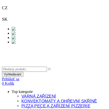
CZ
+420 733 313 651
SK
+421 948 911 938
Kontakt
Vyhledávání
Prihlásiť sa
0
Košík
Top kategorie
VARNÁ ZAŘÍZENÍ
KONVEKTOMATY A OHŘEVNÍ SKŘÍNĚ
PIZZA PECE A ZAŘÍZENÍ PIZZERIE