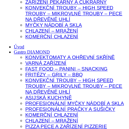
ZAŘÍZENÍ PEKÁRNY A CUKRÁRNY
KONVEKČNÍ TROUBY – HIGH SPEED
TROUBY – MIKROVLNÉ TROUBY – PECE
NA DŘEVĚNÉ UHLÍ
MYČKY NÁDOBÍ A SKLA
CHLAZENÍ – MRAŽENÍ
KOMERČNÍ CHLAZENÍ
Úvod
Gastro DIAMOND
KONVEKTOMATY A OHŘEVNÍ SKŘÍNĚ
VARNÁ ZAŘÍZENÍ
FAST FOOD – PANINI – SNACKING
FRITÉZY – GRILY – BBQ
KONVEKČNÍ TROUBY – HIGH SPEED
TROUBY – MIKROVLNÉ TROUBY – PECE
NA DŘEVĚNÉ UHLÍ
ASIJSKÁ KUCHYNĚ
PROFESIONÁLNÍ MYČKY NÁDOBÍ A SKLA
PROFESIONÁLNÍ PRAČKY A SUŠIČKY
KOMERČNÍ CHLAZENÍ
CHLAZENÍ – MRAŽENÍ
PIZZA PECE A ZAŘÍZENÍ PIZZERIE