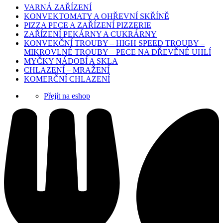
VARNÁ ZAŘÍZENÍ
KONVEKTOMATY A OHŘEVNÍ SKŘÍNĚ
PIZZA PECE A ZAŘÍZENÍ PIZZERIE
ZAŘÍZENÍ PEKÁRNY A CUKRÁRNY
KONVEKČNÍ TROUBY – HIGH SPEED TROUBY –
MIKROVLNÉ TROUBY – PECE NA DŘEVĚNÉ UHLÍ
MYČKY NÁDOBÍ A SKLA
CHLAZENÍ – MRAŽENÍ
KOMERČNÍ CHLAZENÍ
Přejít na eshop