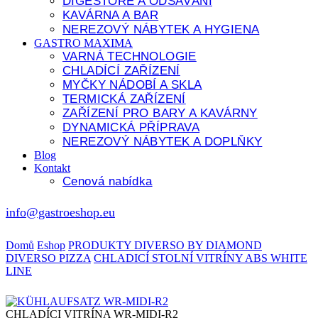
DIGESTOŘE A ODSÁVÁNÍ
KAVÁRNA A BAR
NEREZOVÝ NÁBYTEK A HYGIENA
GASTRO MAXIMA
VARNÁ TECHNOLOGIE
CHLADÍCÍ ZAŘÍZENÍ
MYČKY NÁDOBÍ A SKLA
TERMICKÁ ZAŘÍZENÍ
ZAŘÍZENÍ PRO BARY A KAVÁRNY
DYNAMICKÁ PŘÍPRAVA
NEREZOVÝ NÁBYTEK A DOPLŇKY
Blog
Kontakt
Cenová nabídka
info@gastroeshop.eu
Domů
Eshop
PRODUKTY DIVERSO BY DIAMOND
DIVERSO PIZZA
CHLADICÍ STOLNÍ VITRÍNY ABS WHITE
LINE
CHLADÍCI VITRÍNA WR-MIDI-R2