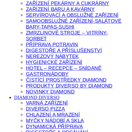
ZAŘÍZENÍ PEKÁRNY A CUKRÁRNY
ZAŘÍZENÍ BARU A KAVÁRNY
SERVÍROVACÍ A OBSLUŽNÉ ZAŘÍZENÍ
SAMOOBSLUŽNÉ ZAŘÍZENÍ-SALÁTOVÉ
BARY-TAPAS-SUSHI
ZMRZLINOVÉ STROJE – VITRÍNY-
SORBET
PŘÍPRAVA POTRAVIN
DIGESTOŘE A PŘÍSLUŠENSTVÍ
NEREZOVÝ NÁBYTEK
HYGIENICKÉ ZAŘÍZENÍ
HOTEL – RECEPCE – SNÍDANĚ
GASTRONÁDOBY
ČISTÍCÍ PROSTŘEDKY DIAMOND
PRODUKTY DIVERSO BY DIAMOND
NOVINKY DIAMOND
DIAMOND DIVERSO
VARNÁ ZAŘÍZENÍ
DIVERSO PIZZA
CHLAZENÍ A MRAZENÍ
MYČKY NÁDOBÍ A SKLA
DYNAMICKÁ PŘÍPRAVA