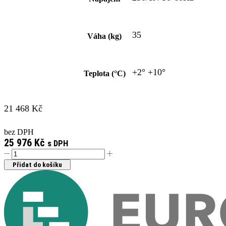
35
Váha (kg)
+2° +10°
Teplota (°C)
21 468
Kč
bez DPH
25 976
Kč
s DPH
CHLADÍCI
VITRÍNA
Přidat do košíku
WR-
MIDI-
R2
množství