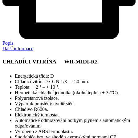
Popis
Další informace
CHLADÍCI VITRÍNA WR-MIDI-R2
Energetická třída: D
Chladicí vitrína 7x GN 1/3 – 150 mm.
Teplota: + 2 ° – + 10 °.
Hermetická chladicí jednotka (okolní teplota + 32°C).
Polyuretanová izolace.
Výparník umístěný uvnitř stěn.
Chladivo R600a.
Elektronický termostat.
Automatické odmrazování horkým plynem s automatickým
odpařováním.
Vyrobeno z ABS termoplastu.
Spotřebiče jsou ve shodě s evropskými normami CE.