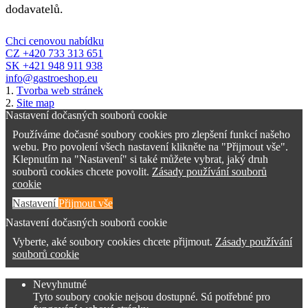
dodavatelů.
Chci cenovou nabídku
CZ +420 733 313 651
SK +421 948 911 938
info@gastroeshop.eu
1.
Tvorba web stránek
2.
Site map
Nastavení dočasných souborů cookie
Používáme dočasné soubory cookies pro zlepšení funkcí našeho
webu. Pro povolení všech nastavení klikněte na "Přijmout vše".
Klepnutím na "Nastavení" si také můžete vybrat, jaký druh
souborů cookies chcete povolit.
Zásady používání souborů
cookie
Nastavení
Přijmout vše
Nastavení dočasných souborů cookie
Vyberte, aké soubory cookies chcete přijmout.
Zásady používání
souborů cookie
Nevyhnutné
Tyto soubory cookie nejsou dostupné. Sú potřebné pro