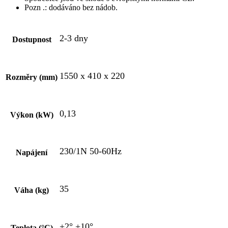
Pozn .: dodáváno bez nádob.
2-3 dny
Dostupnost
1550 x 410 x 220
Rozměry (mm)
0,13
Výkon (kW)
230/1N 50-60Hz
Napájení
35
Váha (kg)
+2° +10°
Teplota (°C)