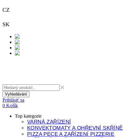
CZ
+420 733 313 651
SK
+421 948 911 938
Kontakt
Vyhledávání
Prihlásiť sa
0
Košík
Top kategorie
VARNÁ ZAŘÍZENÍ
KONVEKTOMATY A OHŘEVNÍ SKŘÍNĚ
PIZZA PECE A ZAŘÍZENÍ PIZZERIE