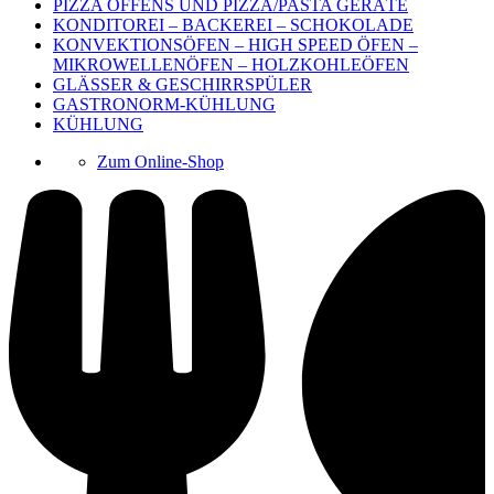
PIZZA OFFENS UND PIZZA/PASTA GERÄTE
KONDITOREI – BACKEREI – SCHOKOLADE
KONVEKTIONSÖFEN – HIGH SPEED ÖFEN –
MIKROWELLENÖFEN – HOLZKOHLEÖFEN
GLÄSSER & GESCHIRRSPÜLER
GASTRONORM-KÜHLUNG
KÜHLUNG
Zum Online-Shop