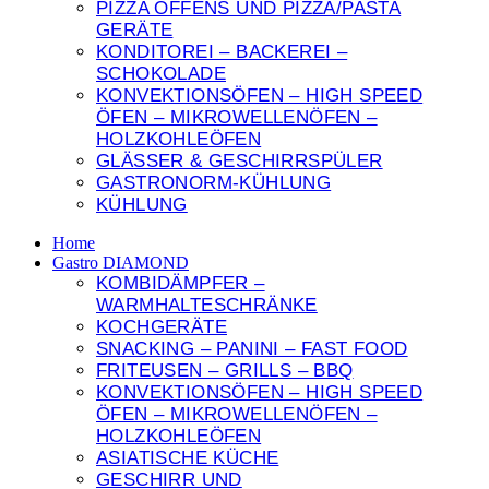
PIZZA OFFENS UND PIZZA/PASTA
Ihres Besuchs optimal
llungen
lles akzeptieren
GERÄTE
funktioniert. Wenn Sie
diese Cookies ablehnen,
KONDITOREI – BACKEREI –
verschwinden einige
SCHOKOLADE
Funktionen der Website.
KONVEKTIONSÖFEN – HIGH SPEED
ÖFEN – MIKROWELLENÖFEN –
HOLZKOHLEÖFEN
hern
lles akzeptieren
GLÄSSER & GESCHIRRSPÜLER
GASTRONORM-KÜHLUNG
KÜHLUNG
Home
Gastro DIAMOND
KOMBIDÄMPFER –
WARMHALTESCHRÄNKE
KOCHGERÄTE
SNACKING – PANINI – FAST FOOD
FRITEUSEN – GRILLS – BBQ
KONVEKTIONSÖFEN – HIGH SPEED
ÖFEN – MIKROWELLENÖFEN –
HOLZKOHLEÖFEN
ASIATISCHE KÜCHE
GESCHIRR UND