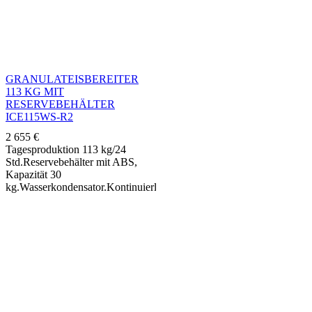
GRANULATEISBEREITER
113 KG MIT
RESERVEBEHÄLTER
ICE115WS-R2
2 655
€
Tagesproduktion 113 kg/24
Std.Reservebehälter mit ABS,
Kapazität 30
kg.Wasserkondensator.Kontinuierliche
Produktion, "Verteilerschnecken"
System.Verdampfer aus
Edelstahl.Tropische hermetische
Einheit Raumtemperatur + 43 °
C.Kältemittelausdehnung R290
durch Kapillar