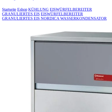
Startseite
Eshop
KÜHLUNG
EISWÜRFELBEREITER
GRANULIERTES EIS
EISWÜRFELBEREITER
GRANULIERTES EIS NORDICA WASSERKONDENSATOR