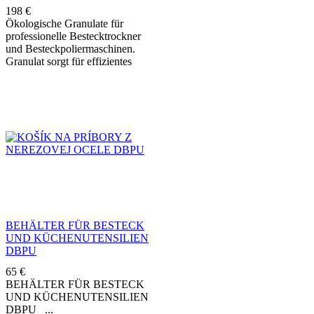
198
€
Ökologische Granulate für
professionelle Bestecktrockner
und Besteckpoliermaschinen.
Granulat sorgt für effizientes
Trocknen und Polieren von
Besteck nach dem Spülvorgang
und ermöglicht eine saubere und
glänzende Oberfläche ohne
Wasserflecken. Granulate
bestehen aus natürlichem
pflanzlichem Material aus dem
harten Kern des Maiskolbens.
BEHÄLTER FÜR BESTECK
UND KÜCHENUTENSILIEN
DBPU
65
€
BEHÄLTER FÜR BESTECK
UND KÜCHENUTENSILIEN
DBPU