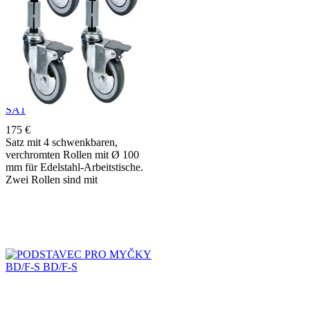
ROLLENSATZ FÜR
ARBEITSTISCHE RS10S4-
SA1
175
€
Satz mit 4 schwenkbaren,
verchromten Rollen mit Ø 100
mm für Edelstahl-Arbeitstische.
Zwei Rollen sind mit
Feststellbremsen ausgestattet und
sorgen für einen sicheren Stand
des Arbeitstisches.