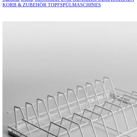
KORB & ZUBEHÖR TOPFSPÜLMASCHINES