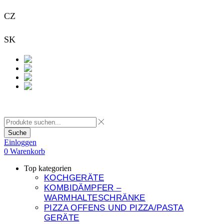
CZ
+420 733 313 651
SK
+421 948 911 938
Kontakt
Suche
Einloggen
0
Warenkorb
Top kategorien
KOCHGERÄTE
KOMBIDÄMPFER –
WARMHALTESCHRÄNKE
PIZZA OFFENS UND PIZZA/PASTA
GERÄTE