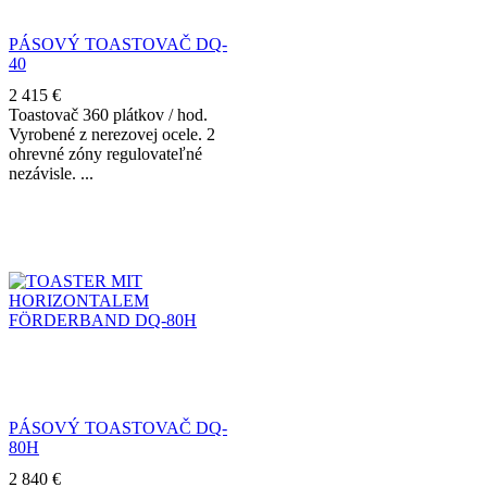
PÁSOVÝ TOASTOVAČ DQ-
40
2 415
€
Toastovač 360 plátkov / hod.
Vyrobené z nerezovej ocele. 2
ohrevné zóny regulovateľné
nezávisle.
PÁSOVÝ TOASTOVAČ DQ-
80H
2 840
€