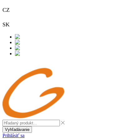
CZ
+420 733 313 651
SK
+421 948 911 938
Kontakt
Vyhľadávanie
Prihlásiť sa