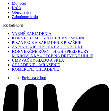
Môj účet
Košík
Objednávky
Zabudnuté heslo
Top kategórie
VARNÉ ZARIADENIA
KONVEKTOMATY A OHREVNÉ SKRINE
PIZZA PECE A ZARIADENIE PIZZÉRIE
ZARIADENIE PEKÁRNE A CUKRÁRNE
KONVEKČNÉ RÚRY – HIGH SPEED RÚRY –
MIKROVLNKY – PECE NA DREVENÉ UHLIE
UMÝVAČKY RIADU A SKLA
CHLADENIE – MRAZENIE
KOMERČNÉ CHLADENIE
Prejsť na eshop