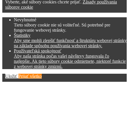
Vyberte, aké súbory cookies chcete prijať.
Zásady používania
súborov cookie
Nevyhnutné
Tieto súbory cookie nie sú voliteľné. Sú potrebné pre
fungovanie webovej stránky.
Štatistiky
Aby sme mohli zlepšiť funkčnosť a štruktúru webovej stránky
na základe spôsobu používania webovej stránky.
Používateľská spokojnosť
Aby naša stránka počas vašej návštevy fungovala čo
najlepšie. Ak tieto súbory cookie odmietnete, niektoré funkcie
z webovej stránky zmiznú.
Uložiť
Prijať všetko