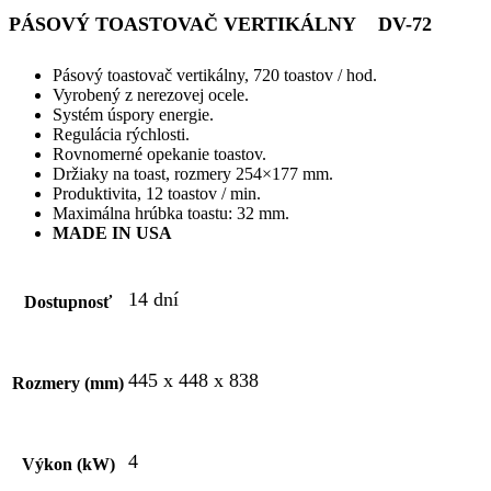
PÁSOVÝ TOASTOVAČ VERTIKÁLNY
DV-72
Pásový toastovač vertikálny
, 720 toastov / hod.
Vyrobený z nerezovej ocele.
Systém úspory energie.
Regulácia rýchlosti.
Rovnomerné opekanie toastov.
Držiaky na toast, rozmery 254×177 mm.
Produktivita, 12 toastov / min.
Maximálna hrúbka toastu: 32 mm.
MADE IN USA
14 dní
Dostupnosť
445 x 448 x 838
Rozmery (mm)
4
Výkon (kW)