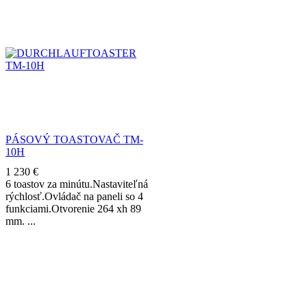
PÁSOVÝ TOASTOVAČ TM-
10H
1 230
€
6 toastov za minútu.Nastaviteľná
rýchlosť.Ovládač na paneli so 4
funkciami.Otvorenie 264 xh 89
mm.