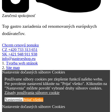
Zaručená spokojnosť
Top gastro zariadenia od renomovaných európskych
dodávateľov.
Chcem cenovú ponuku
CZ +420 733 313 651
SK +421 948 911 938
info@gastroeshop.eu
1.
Tvorba web stránok
2.
Site map
Nastavenie dočasných súborov Cookies
Používame súbory cookies pre zlepšenie funkcií našeho webu.
Pre povolenie nastavení kliknite na "Prijať všetko". Kliknutím na
"Nastavenia" môžete povoliť vybrané druhy súborov cookies.
Zásady používania súborov cookie
Nastavenia
Prijať všetko
Nastavenie dočasných súborov Cookies