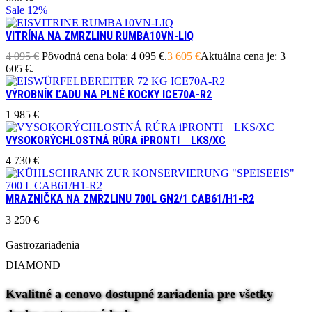
Sale
12%
VITRÍNA NA ZMRZLINU RUMBA10VN-LIQ
4 095
€
Pôvodná cena bola: 4 095 €.
3 605
€
Aktuálna cena je: 3
605 €.
VÝROBNÍK ĽADU NA PLNÉ KOCKY ICE70A-R2
1 985
€
VYSOKORÝCHLOSTNÁ RÚRA iPRONTI LKS/XC
4 730
€
MRAZNIČKA NA ZMRZLINU 700L GN2/1 CAB61/H1-R2
3 250
€
Gastrozariadenia
DIAMOND
Kvalitné a cenovo dostupné zariadenia pre všetky