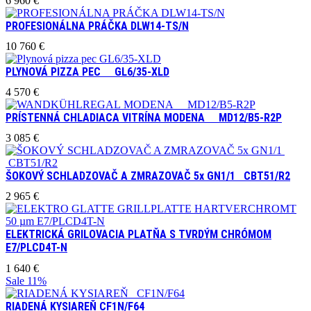
6 960
€
PROFESIONÁLNA PRÁČKA DLW14-TS/N
10 760
€
PLYNOVÁ PIZZA PEC GL6/35-XLD
4 570
€
PRÍSTENNÁ CHLADIACA VITRÍNA MODENA MD12/B5-R2P
3 085
€
ŠOKOVÝ SCHLADZOVAČ A ZMRAZOVAČ 5x GN1/1 CBT51/R2
2 965
€
ELEKTRICKÁ GRILOVACIA PLATŇA S TVRDÝM CHRÓMOM
E7/PLCD4T-N
1 640
€
Sale
11%
RIADENÁ KYSIAREŇ CF1N/F64