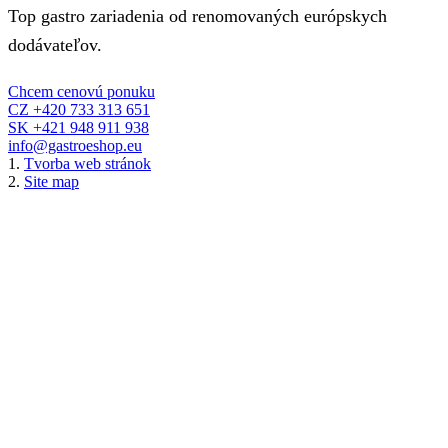
Top gastro zariadenia od renomovaných európskych
dodávateľov.
Chcem cenovú ponuku
CZ +420 733 313 651
SK +421 948 911 938
info@gastroeshop.eu
1.
Tvorba web stránok
2.
Site map