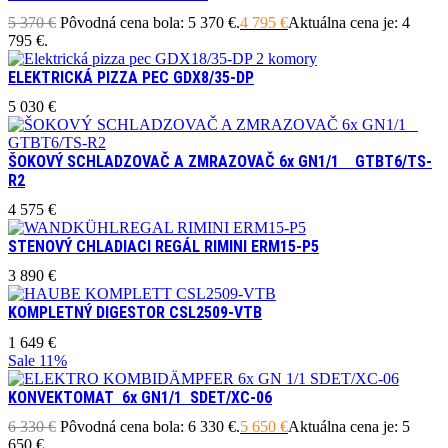
5 370
€
Pôvodná cena bola: 5 370 €.
4 795
€
Aktuálna cena je: 4
795 €.
ELEKTRICKÁ PIZZA PEC GDX8/35-DP
5 030
€
ŠOKOVÝ SCHLADZOVAČ A ZMRAZOVAČ 6x GN1/1 GTBT6/TS-
R2
4 575
€
STENOVÝ CHLADIACI REGÁL RIMINI ERM15-P5
3 890
€
KOMPLETNÝ DIGESTOR CSL2509-VTB
1 649
€
Sale
11%
KONVEKTOMAT 6x GN1/1 SDET/XC-06
6 330
€
Pôvodná cena bola: 6 330 €.
5 650
€
Aktuálna cena je: 5
650 €.