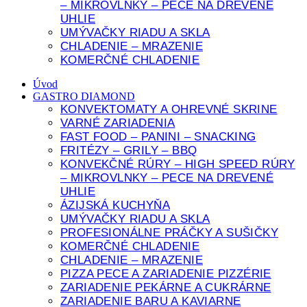
– MIKROVLNKY – PECE NA DREVENÉ
cookie
UHLIE
odmietnete,
niektoré
UMÝVAČKY RIADU A SKLA
funkcie z
CHLADENIE – MRAZENIE
webovej
KOMERČNÉ CHLADENIE
stránky zmiznú.
Úvod
GASTRO DIAMOND
ť
rijať všetko
KONVEKTOMATY A OHREVNÉ SKRINE
VARNÉ ZARIADENIA
FAST FOOD – PANINI – SNACKING
FRITÉZY – GRILY – BBQ
KONVEKČNÉ RÚRY – HIGH SPEED RÚRY
– MIKROVLNKY – PECE NA DREVENÉ
UHLIE
ÁZIJSKÁ KUCHYŇA
UMÝVAČKY RIADU A SKLA
PROFESIONÁLNE PRÁČKY A SUŠIČKY
KOMERČNÉ CHLADENIE
CHLADENIE – MRAZENIE
PIZZA PECE A ZARIADENIE PIZZÉRIE
ZARIADENIE PEKÁRNE A CUKRÁRNE
ZARIADENIE BARU A KAVIARNE