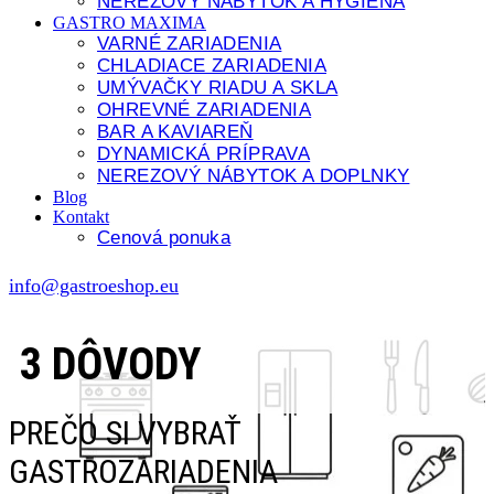
NEREZOVÝ NÁBYTOK A HYGIENA
GASTRO MAXIMA
VARNÉ ZARIADENIA
CHLADIACE ZARIADENIA
UMÝVAČKY RIADU A SKLA
OHREVNÉ ZARIADENIA
BAR A KAVIAREŇ
DYNAMICKÁ PRÍPRAVA
NEREZOVÝ NÁBYTOK A DOPLNKY
Blog
Kontakt
Cenová ponuka
info@gastroeshop.eu
3 DÔVODY
PREČO SI VYBRAŤ
GASTROZARIADENIA