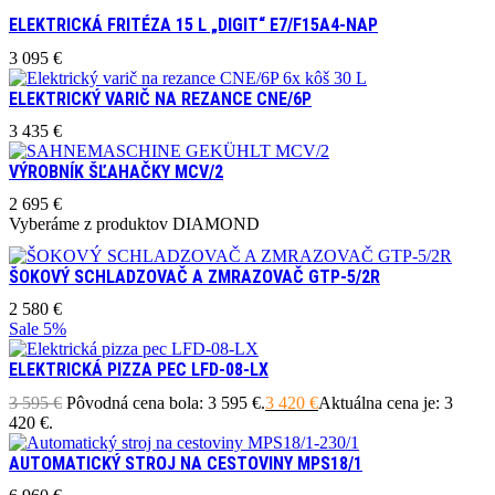
ELEKTRICKÁ FRITÉZA 15 L „DIGIT“ E7/F15A4-NAP
3 095
€
ELEKTRICKÝ VARIČ NA REZANCE CNE/6P
3 435
€
VÝROBNÍK ŠĽAHAČKY MCV/2
2 695
€
Vyberáme z produktov DIAMOND
ŠOKOVÝ SCHLADZOVAČ A ZMRAZOVAČ GTP-5/2R
2 580
€
Sale
5%
ELEKTRICKÁ PIZZA PEC LFD-08-LX
3 595
€
Pôvodná cena bola: 3 595 €.
3 420
€
Aktuálna cena je: 3
420 €.
AUTOMATICKÝ STROJ NA CESTOVINY MPS18/1