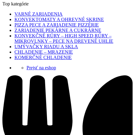
Top kategórie
VARNÉ ZARIADENIA
KONVEKTOMATY A OHREVNÉ SKRINE
PIZZA PECE A ZARIADENIE PIZZÉRIE
ZARIADENIE PEKÁRNE A CUKRÁRNE
KONVEKČNÉ RÚRY – HIGH SPEED RÚRY –
MIKROVLNKY – PECE NA DREVENÉ UHLIE
UMÝVAČKY RIADU A SKLA
CHLADENIE – MRAZENIE
KOMERČNÉ CHLADENIE
Prejsť na eshop