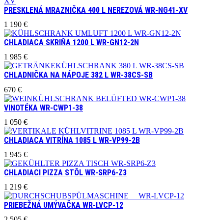
PRESKLENÁ MRAZNIČKA 400 L NEREZOVÁ WR-NG41-XV
1 190
€
CHLADIACA SKRIŇA 1200 L WR-GN12-2N
1 985
€
CHLADNIČKA NA NÁPOJE 382 L WR-38CS-SB
670
€
VINOTÉKA WR-CWP1-38
1 050
€
CHLADIACA VITRÍNA 1085 L WR-VP99-2B
1 945
€
CHLADIACI PIZZA STÔL WR-SRP6-Z3
1 219
€
PRIEBEŽNÁ UMÝVAČKA WR-LVCP-12
2 505
€