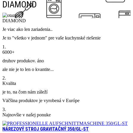
DIAMOND
DIAMOND
Je viac ako len zariadenia..
Je to "všetko v jednom" pre vaše kuchynské riešenie
1.
6000+
druhov produkov. áno
ale nie je to len o kvantite...
2.
Kvalita
je to, na čom nám záleží
Väčšina produktov je vyrobená v Európe
3.
Najnovšie v našej ponuke
NÁREZOVÝ STROJ GRAVITAČNÝ 350/GL-ST