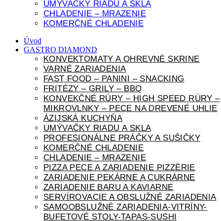
UMÝVAČKY RIADU A SKLA
CHLADENIE – MRAZENIE
KOMERČNÉ CHLADENIE
Úvod
GASTRO DIAMOND
KONVEKTOMATY A OHREVNÉ SKRINE
VARNÉ ZARIADENIA
FAST FOOD – PANINI – SNACKING
FRITÉZY – GRILY – BBQ
KONVEKČNÉ RÚRY – HIGH SPEED RÚRY –
MIKROVLNKY – PECE NA DREVENÉ UHLIE
ÁZIJSKÁ KUCHYŇA
UMÝVAČKY RIADU A SKLA
PROFESIONÁLNE PRÁČKY A SUŠIČKY
KOMERČNÉ CHLADENIE
CHLADENIE – MRAZENIE
PIZZA PECE A ZARIADENIE PIZZÉRIE
ZARIADENIE PEKÁRNE A CUKRÁRNE
ZARIADENIE BARU A KAVIARNE
SERVÍROVACIE A OBSLUŽNÉ ZARIADENIA
SAMOOBSLUŽNÉ ZARIADENIA-VITRÍNY-
BUFETOVÉ STOLY-TAPAS-SUSHI