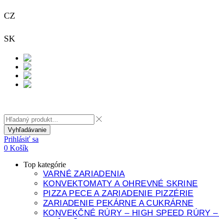
CZ
+420 733 313 651
SK
+421 948 911 938
Kontakt
Vyhľadávanie
Prihlásiť sa
0
Košík
Top kategórie
VARNÉ ZARIADENIA
KONVEKTOMATY A OHREVNÉ SKRINE
PIZZA PECE A ZARIADENIE PIZZÉRIE
ZARIADENIE PEKÁRNE A CUKRÁRNE
KONVEKČNÉ RÚRY – HIGH SPEED RÚRY –