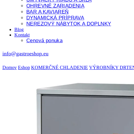
OHREVNÉ ZARIADENIA
BAR A KAVIAREŇ
DYNAMICKÁ PRÍPRAVA
NEREZOVÝ NÁBYTOK A DOPLNKY
Blog
Kontakt
Cenová ponuka
info@gastroeshop.eu
Domov
Eshop
KOMERČNÉ CHLADENIE
VÝROBNÍKY DRTE