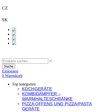
CZ
+420 733 313 651
SK
+421 948 911 938
Kontakt
Suche
Einloggen
0
Warenkorb
Top kategorien
KOCHGERÄTE
KOMBIDÄMPFER –
WARMHALTESCHRÄNKE
PIZZA OFFENS UND PIZZA/PASTA
GERÄTE