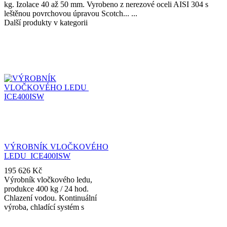
kg. Izolace 40 až 50 mm. Vyrobeno z nerezové oceli AISI 304 s
leštěnou povrchovou úpravou Scotch...
Další produkty v kategorii
VÝROBNÍK VLOČKOVÉHO
LEDU ICE400ISW
195 626
Kč
Výrobník vločkového ledu,
produkce 400 kg / 24 hod.
Chlazení vodou. Kontinuální
výroba, chladící systém s
výparníkem, rotující ramena s
dvojitými vodními tryskami.