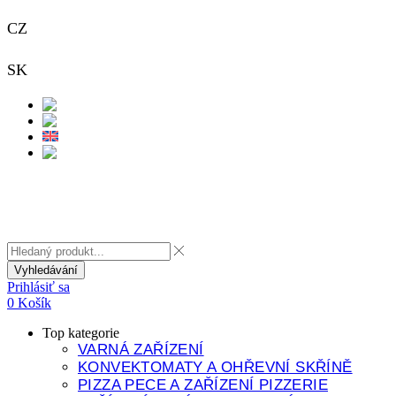
CZ
+420 733 313 651
SK
+421 948 911 938
Kontakt
Vyhledávání
Prihlásiť sa
0
Košík
Top kategorie
VARNÁ ZAŘÍZENÍ
KONVEKTOMATY A OHŘEVNÍ SKŘÍNĚ
PIZZA PECE A ZAŘÍZENÍ PIZZERIE