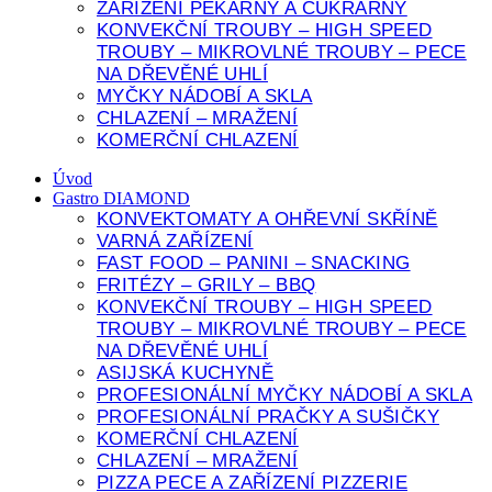
ZAŘÍZENÍ PEKÁRNY A CUKRÁRNY
KONVEKČNÍ TROUBY – HIGH SPEED
TROUBY – MIKROVLNÉ TROUBY – PECE
NA DŘEVĚNÉ UHLÍ
MYČKY NÁDOBÍ A SKLA
CHLAZENÍ – MRAŽENÍ
KOMERČNÍ CHLAZENÍ
Úvod
Gastro DIAMOND
KONVEKTOMATY A OHŘEVNÍ SKŘÍNĚ
VARNÁ ZAŘÍZENÍ
FAST FOOD – PANINI – SNACKING
FRITÉZY – GRILY – BBQ
KONVEKČNÍ TROUBY – HIGH SPEED
TROUBY – MIKROVLNÉ TROUBY – PECE
NA DŘEVĚNÉ UHLÍ
ASIJSKÁ KUCHYNĚ
PROFESIONÁLNÍ MYČKY NÁDOBÍ A SKLA
PROFESIONÁLNÍ PRAČKY A SUŠIČKY
KOMERČNÍ CHLAZENÍ
CHLAZENÍ – MRAŽENÍ
PIZZA PECE A ZAŘÍZENÍ PIZZERIE