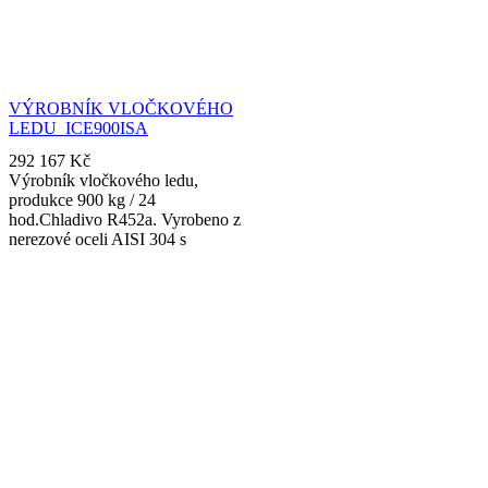
VÝROBNÍK VLOČKOVÉHO
LEDU ICE900ISA
292 167
Kč
Výrobník vločkového ledu,
produkce 900 kg / 24
hod.Chladivo R452a. Vyrobeno z
nerezové oceli AISI 304 s
povrchovou úpravou Scotch
Brite. Ideální pro celý
potravinářský průmysl, zejména
pro přepravu a skladování
čerstvého masa a ryb.