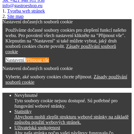
SK +421 948 911 938
info@gastroeshop.eu
1.
Tvorba web stránek
2.
Site map
Nastavení dočasných souborů cookie
Používáme dočasné soubory cookies pro zlepšení funkcí našeho
webu. Pro povolení všech nastavení klikněte na "Přijmout vše".
Klepnutím na "Nastavení" si také můžete vybrat, jaký druh
souborů cookies chcete povolit.
Zásady používání souborů
cookie
Nastavení
Přijmout vše
Nastavení dočasných souborů cookie
Vyberte, aké soubory cookies chcete přijmout.
Zásady používání
souborů cookie
Nevyhnutné
Tyto soubory cookie nejsou dostupné. Sú potřebné pro
fungování webové stránky.
Statistiky
Abychom mohli zlepšit strukturu webové stránky na základě
způsobu použití webových stránek.
Uživatelská spokojenost
Aby naša stránka počas vašej návštevy fungovala čo