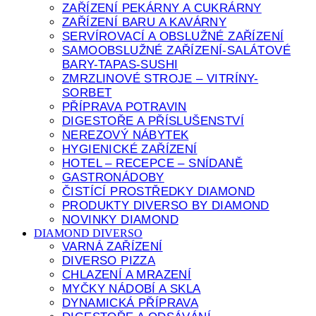
ZAŘÍZENÍ PEKÁRNY A CUKRÁRNY
ZAŘÍZENÍ BARU A KAVÁRNY
SERVÍROVACÍ A OBSLUŽNÉ ZAŘÍZENÍ
SAMOOBSLUŽNÉ ZAŘÍZENÍ-SALÁTOVÉ
BARY-TAPAS-SUSHI
ZMRZLINOVÉ STROJE – VITRÍNY-
SORBET
PŘÍPRAVA POTRAVIN
DIGESTOŘE A PŘÍSLUŠENSTVÍ
NEREZOVÝ NÁBYTEK
HYGIENICKÉ ZAŘÍZENÍ
HOTEL – RECEPCE – SNÍDANĚ
GASTRONÁDOBY
ČISTÍCÍ PROSTŘEDKY DIAMOND
PRODUKTY DIVERSO BY DIAMOND
NOVINKY DIAMOND
DIAMOND DIVERSO
VARNÁ ZAŘÍZENÍ
DIVERSO PIZZA
CHLAZENÍ A MRAZENÍ
MYČKY NÁDOBÍ A SKLA
DYNAMICKÁ PŘÍPRAVA