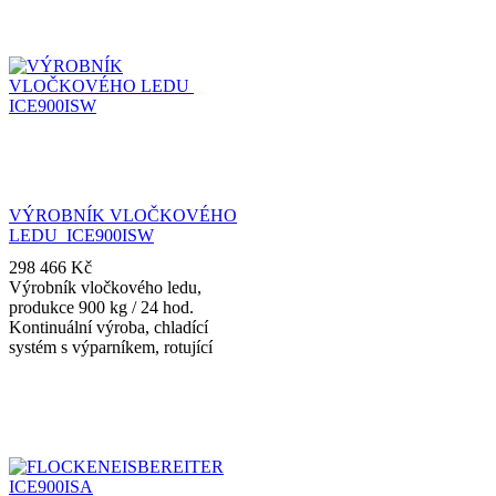
Provoz v uzavřeném okruhu s
náplní vody podle potřeby.
VÝROBNÍK VLOČKOVÉHO
LEDU ICE900ISW
298 466
Kč
Výrobník vločkového ledu,
produkce 900 kg / 24 hod.
Kontinuální výroba, chladící
systém s výparníkem, rotující
ramena s dvojitými vodními
tryskami. Provoz v uzavřeném
okruhu s náplní vody podle
potřeby