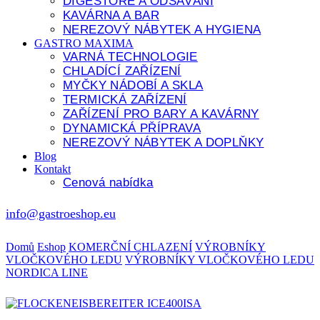
DIGESTOŘE A ODSÁVÁNÍ
KAVÁRNA A BAR
NEREZOVÝ NÁBYTEK A HYGIENA
GASTRO MAXIMA
VARNÁ TECHNOLOGIE
CHLADÍCÍ ZAŘÍZENÍ
MYČKY NÁDOBÍ A SKLA
TERMICKÁ ZAŘÍZENÍ
ZAŘÍZENÍ PRO BARY A KAVÁRNY
DYNAMICKÁ PŘÍPRAVA
NEREZOVÝ NÁBYTEK A DOPLŇKY
Blog
Kontakt
Cenová nabídka
info@gastroeshop.eu
Domů
Eshop
KOMERČNÍ CHLAZENÍ
VÝROBNÍKY
VLOČKOVÉHO LEDU
VÝROBNÍKY VLOČKOVÉHO LEDU
NORDICA LINE