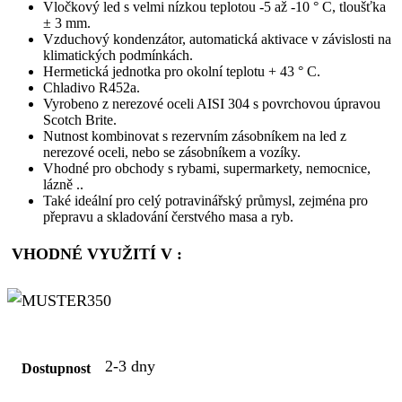
Vločkový led s velmi nízkou teplotou -5 až -10 ° C, tloušťka
± 3 mm.
Vzduchový kondenzátor, automatická aktivace v závislosti na
klimatických podmínkách.
Hermetická jednotka pro okolní teplotu + 43 ° C.
Chladivo R452a.
Vyrobeno z nerezové oceli AISI 304 s povrchovou úpravou
Scotch Brite.
Nutnost kombinovat s rezervním zásobníkem na led z
nerezové oceli, nebo se zásobníkem a vozíky.
Vhodné pro obchody s rybami, supermarkety, nemocnice,
lázně ..
Také ideální pro celý potravinářský průmysl, zejména pro
přepravu a skladování čerstvého masa a ryb.
VHODNÉ VYUŽITÍ V :
2-3 dny
Dostupnost