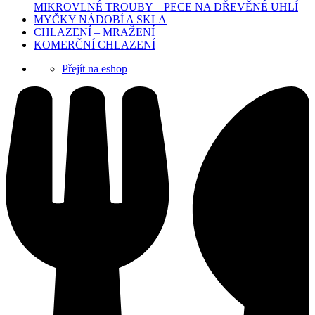
MIKROVLNÉ TROUBY – PECE NA DŘEVĚNÉ UHLÍ
MYČKY NÁDOBÍ A SKLA
CHLAZENÍ – MRAŽENÍ
KOMERČNÍ CHLAZENÍ
Přejít na eshop